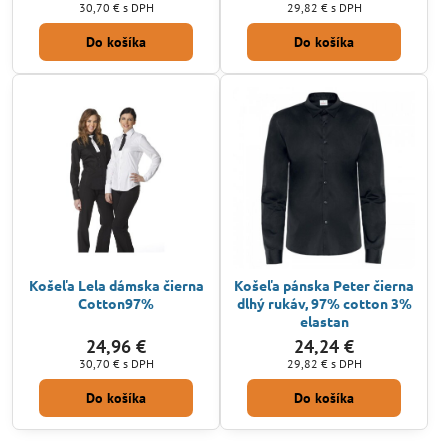
30,70 €
s DPH
29,82 €
s DPH
Do košíka
Do košíka
Košeľa Lela dámska čierna
Košeľa pánska Peter čierna
Cotton97%
dlhý rukáv, 97% cotton 3%
elastan
24,96 €
24,24 €
30,70 €
s DPH
29,82 €
s DPH
Do košíka
Do košíka