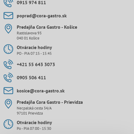
0915 974 811
poprad​@cora-gastro​.sk
Predajňa Cora Gastro - Košice
Rastislavova 93
040 01 Košice
Otváracie hodiny
PO - PIA 07:15 - 15:45
+421 55 643 3073
0905 506 411
kosice​@cora-gastro​.sk
Predajňa Cora Gastro - Prievidza
Necpalská cesta 34/A
97101 Prievidza
Otváracie hodiny
Po - PIA 07:00 - 15:30