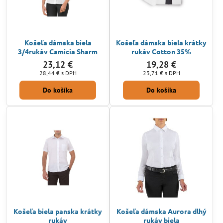
Košeľa dámska biela
Košeľa dámska biela krátky
3/4rukáv Camicia Sharm
rukáv Cotton 35%
23,12 €
19,28 €
28,44 €
s DPH
23,71 €
s DPH
Do košíka
Do košíka
Košeľa biela panska krátky
Košeľa dámska Aurora dlhý
rukáv
rukáv biela