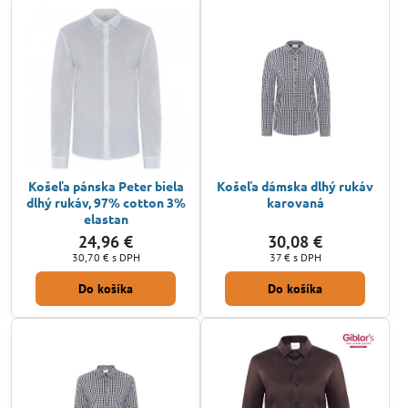
Košeľa pánska Peter biela
Košeľa dámska dlhý rukáv
dlhý rukáv, 97% cotton 3%
karovaná
elastan
24,96 €
30,08 €
30,70 €
s DPH
37 €
s DPH
Do košíka
Do košíka