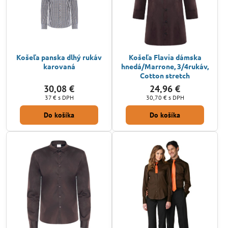
Košeľa panska dlhý rukáv
Košeľa Flavia dámska
karovaná
hnedá/Marrone, 3/4rukáv,
Cotton stretch
30,08 €
24,96 €
37 €
s DPH
30,70 €
s DPH
Do košíka
Do košíka