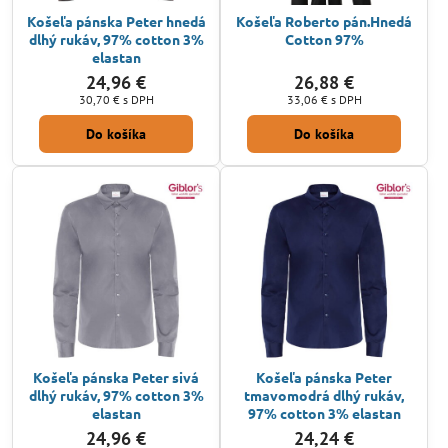
Košeľa pánska Peter hnedá
Košeľa Roberto pán.Hnedá
dlhý rukáv, 97% cotton 3%
Cotton 97%
elastan
24,96 €
26,88 €
30,70 €
s DPH
33,06 €
s DPH
Do košíka
Do košíka
Košeľa pánska Peter sivá
Košeľa pánska Peter
dlhý rukáv, 97% cotton 3%
tmavomodrá dlhý rukáv,
elastan
97% cotton 3% elastan
24,96 €
24,24 €