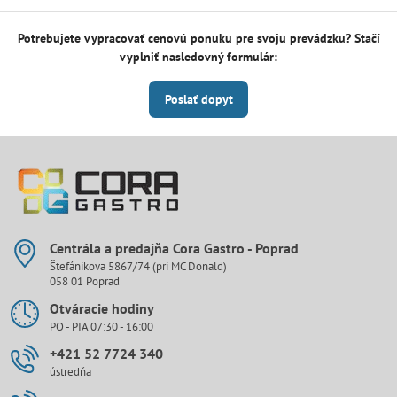
Potrebujete vypracovať cenovú ponuku pre svoju prevádzku? Stačí
vyplniť nasledovný formulár:
Poslať dopyt
Centrála a predajňa Cora Gastro - Poprad
Štefánikova 5867/74 (pri MC Donald)
058 01 Poprad
Otváracie hodiny
PO - PIA 07:30 - 16:00
+421 52 7724 340
ústredňa