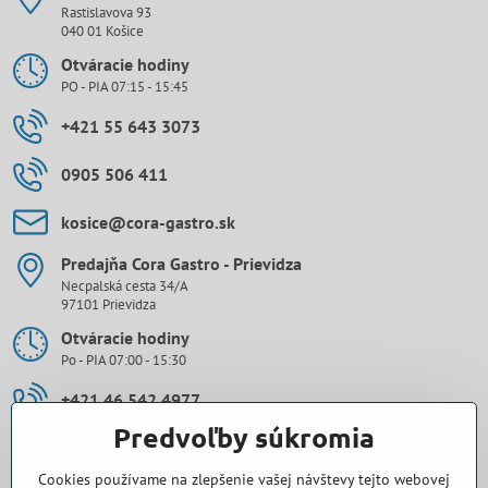
Rastislavova 93
040 01 Košice
Otváracie hodiny
PO - PIA 07:15 - 15:45
+421 55 643 3073
0905 506 411
kosice​@cora-gastro​.sk
Predajňa Cora Gastro - Prievidza
Necpalská cesta 34/A
97101 Prievidza
Otváracie hodiny
Po - PIA 07:00 - 15:30
+421 46 542 4977
Predvoľby súkromia
0907 971 896
Cookies používame na zlepšenie vašej návštevy tejto webovej