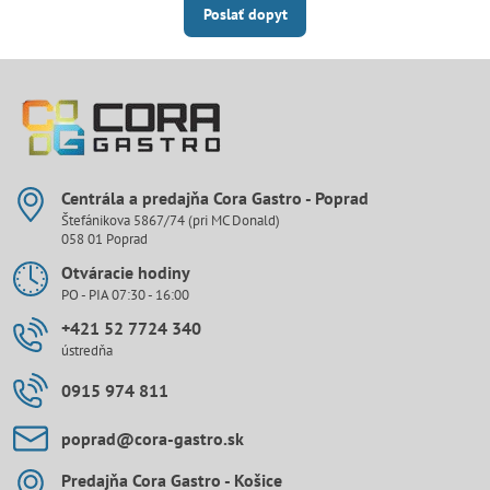
Poslať dopyt
Centrála a predajňa Cora Gastro - Poprad
Štefánikova 5867/74 (pri MC Donald)
058 01 Poprad
Otváracie hodiny
PO - PIA 07:30 - 16:00
+421 52 7724 340
ústredňa
0915 974 811
poprad​@cora-gastro​.sk
Predajňa Cora Gastro - Košice