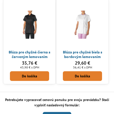
Blúza pre chyžné čierna s
Blúza pre chyžné biela s
červeným lemovaním
bordovým lemovaním
35,76 €
29,60 €
43,98 €
s DPH
36,41 €
s DPH
Do košíka
Do košíka
Potrebujete vypracovať cenovú ponuku pre svoju prevádzku? Stačí
vyplniť nasledovný formulár: