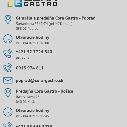
Centrála a predajňa Cora Gastro - Poprad
Štefánikova 5867/74 (pri MC Donald)
058 01 Poprad
Otváracie hodiny
PO - PIA 07:30 - 16:00
+421 52 7724 340
ústredňa
0915 974 811
poprad​@cora-gastro​.sk
Predajňa Cora Gastro - Košice
Rastislavova 93
040 01 Košice
Otváracie hodiny
PO - PIA 07:15 - 15:45
+421 55 643 3073