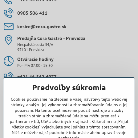
0905 506 411
kosice​@cora-gastro​.sk
Predajňa Cora Gastro - Prievidza
Necpalská cesta 34/A
97101 Prievidza
Otváracie hodiny
Po - PIA 07:00 - 15:30
+421 46 542 4977
Predvoľby súkromia
0907 971 896
Cookies používame na zlepšenie vašej návštevy tejto webovej
prievidza​@cora-gastro​.sk
stránky, analýzu jej výkonnosti a zhromažďovanie údajov o jej
používaní. Na tento účel môžeme použiť nástroje a služby
tretích strán a zhromaždené údaje sa môžu preniesť k
Obchodné zastúpenie Cora Gastro - Bratislava
partnerom v EÚ, USA alebo iných krajinách. Kliknutím na „Prijať
všetky cookies“ vyjadrujete svoj súhlas s týmto spracovaním.
0918 345 325
Nižšie môžete nájsť podrobné informácie alebo upraviť svoje