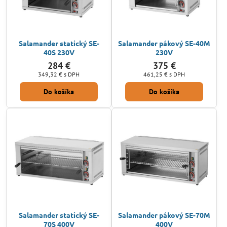
Salamander statický SE-
Salamander pákový SE-40M
40S 230V
230V
284 €
375 €
349,32 €
s DPH
461,25 €
s DPH
Do košíka
Do košíka
Salamander statický SE-
Salamander pákový SE-70M
70S 400V
400V