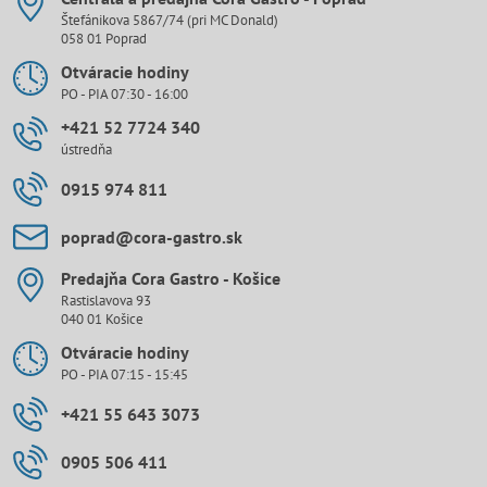
Štefánikova 5867/74 (pri MC Donald)
058 01 Poprad
Otváracie hodiny
PO - PIA 07:30 - 16:00
+421 52 7724 340
ústredňa
0915 974 811
poprad​@cora-gastro​.sk
Predajňa Cora Gastro - Košice
Rastislavova 93
040 01 Košice
Otváracie hodiny
PO - PIA 07:15 - 15:45
+421 55 643 3073
0905 506 411