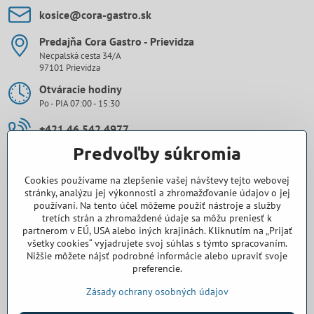
kosice​@cora-gastro​.sk
Predajňa Cora Gastro - Prievidza
Necpalská cesta 34/A
97101 Prievidza
Otváracie hodiny
Po - PIA 07:00 - 15:30
+421 46 542 4977
Predvoľby súkromia
0907 971 896
Cookies používame na zlepšenie vašej návštevy tejto webovej
prievidza​@cora-gastro​.sk
stránky, analýzu jej výkonnosti a zhromažďovanie údajov o jej
používaní. Na tento účel môžeme použiť nástroje a služby
tretích strán a zhromaždené údaje sa môžu preniesť k
Obchodné zastúpenie Cora Gastro - Bratislava
partnerom v EÚ, USA alebo iných krajinách. Kliknutím na „Prijať
všetky cookies“ vyjadrujete svoj súhlas s týmto spracovaním.
0918 345 325
Nižšie môžete nájsť podrobné informácie alebo upraviť svoje
preferencie.
bratislava​@cora-gastro​.sk
Zásady ochrany osobných údajov