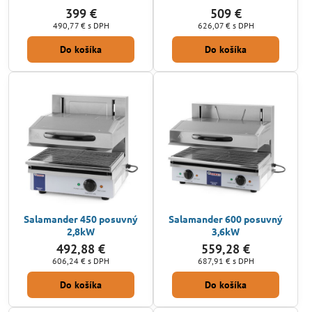
399 €
509 €
490,77 €
s DPH
626,07 €
s DPH
Do košíka
Do košíka
Salamander 450 posuvný
Salamander 600 posuvný
2,8kW
3,6kW
492,88 €
559,28 €
606,24 €
s DPH
687,91 €
s DPH
Do košíka
Do košíka