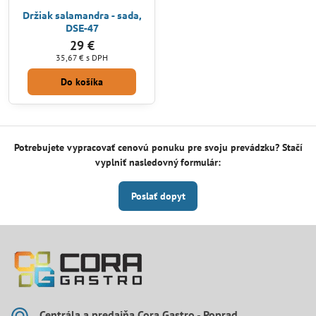
Držiak salamandra - sada,
DSE-47
29 €
35,67 €
s DPH
Do košíka
Potrebujete vypracovať cenovú ponuku pre svoju prevádzku? Stačí
vyplniť nasledovný formulár:
Poslať dopyt
Centrála a predajňa Cora Gastro - Poprad