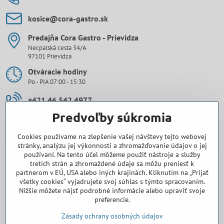
kosice​@cora-gastro​.sk
Predajňa Cora Gastro - Prievidza
Necpalská cesta 34/A
97101 Prievidza
Otváracie hodiny
Po - PIA 07:00 - 15:30
+421 46 542 4977
Predvoľby súkromia
0907 971 896
Cookies používame na zlepšenie vašej návštevy tejto webovej
prievidza​@cora-gastro​.sk
stránky, analýzu jej výkonnosti a zhromažďovanie údajov o jej
používaní. Na tento účel môžeme použiť nástroje a služby
tretích strán a zhromaždené údaje sa môžu preniesť k
Obchodné zastúpenie Cora Gastro - Bratislava
partnerom v EÚ, USA alebo iných krajinách. Kliknutím na „Prijať
všetky cookies“ vyjadrujete svoj súhlas s týmto spracovaním.
0918 345 325
Nižšie môžete nájsť podrobné informácie alebo upraviť svoje
preferencie.
bratislava​@cora-gastro​.sk
Zásady ochrany osobných údajov