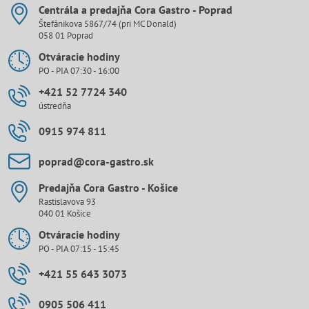
Centrála a predajňa Cora Gastro - Poprad
Štefánikova 5867/74 (pri MC Donald)
058 01 Poprad
Otváracie hodiny
PO - PIA 07:30 - 16:00
+421 52 7724 340
ústredňa
0915 974 811
poprad​@cora-gastro​.sk
Predajňa Cora Gastro - Košice
Rastislavova 93
040 01 Košice
Otváracie hodiny
PO - PIA 07:15 - 15:45
+421 55 643 3073
0905 506 411