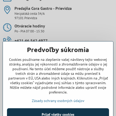
Predajňa Cora Gastro - Prievidza
Necpalská cesta 34/A
97101 Prievidza
Otváracie hodiny
Po - PIA 07:00 - 15:30
+421 46 542 4977
Predvoľby súkromia
0907 971 896
Cookies používame na zlepšenie vašej návštevy tejto webovej
prievidza​@cora-gastro​.sk
stránky, analýzu jej výkonnosti a zhromažďovanie údajov o jej
používaní. Na tento účel môžeme použiť nástroje a služby
tretích strán a zhromaždené údaje sa môžu preniesť k
Obchodné zastúpenie Cora Gastro - Bratislava
partnerom v EÚ, USA alebo iných krajinách. Kliknutím na „Prijať
všetky cookies“ vyjadrujete svoj súhlas s týmto spracovaním.
0918 345 325
Nižšie môžete nájsť podrobné informácie alebo upraviť svoje
preferencie.
bratislava​@cora-gastro​.sk
Zásady ochrany osobných údajov
Prijať všetky cookies
©
2026
Copyright