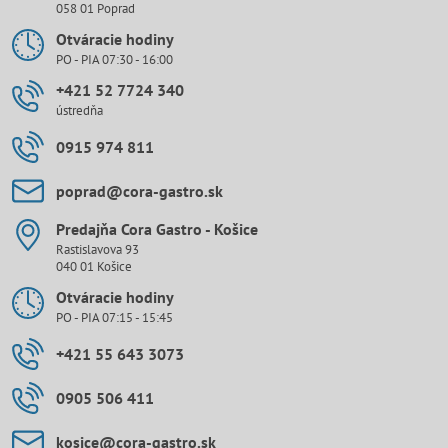
058 01 Poprad
Otváracie hodiny
PO - PIA 07:30 - 16:00
+421 52 7724 340
ústredňa
0915 974 811
poprad​@cora-gastro​.sk
Predajňa Cora Gastro - Košice
Rastislavova 93
040 01 Košice
Otváracie hodiny
PO - PIA 07:15 - 15:45
+421 55 643 3073
0905 506 411
kosice​@cora-gastro​.sk