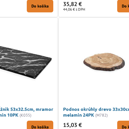
35,82 €
Do košíka
Do 
44,06 €
s DPH
žnik 53x32.5cm, mramor
Podnos okrúhly drevo 33x30
min 10PK
melamin 24PK
(K035)
(M782)
15,03 €
Do košíka
Do 