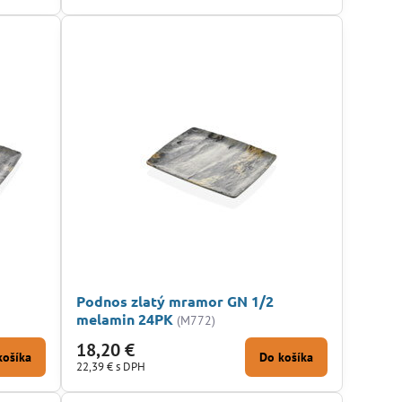
Podnos zlatý mramor GN 1/2
melamin 24PK
(M772)
18,20 €
košíka
Do košíka
22,39 €
s DPH