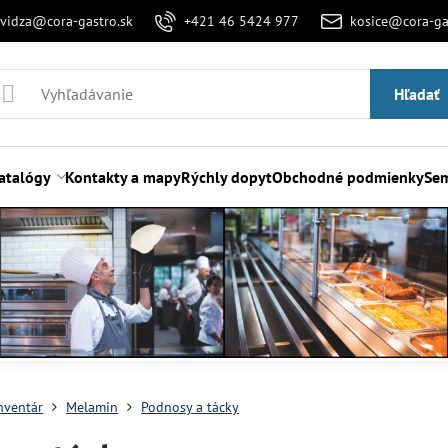
evidza@cora-gastro.sk
+421 46 5424 977
kosice@cora-ga
Hľadať
atalógy
Kontakty a mapy
Rýchly dopyt
Obchodné podmienky
Sem
nventár
Melamin
Podnosy a tácky