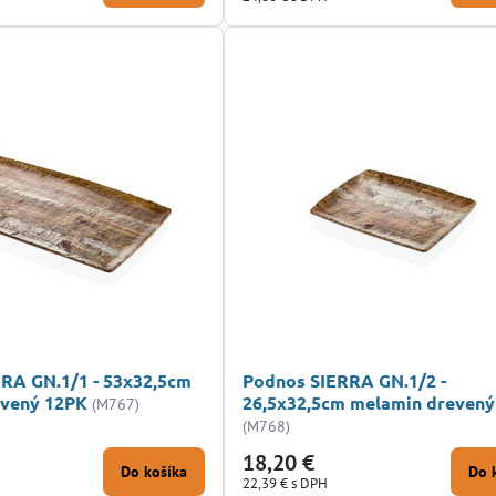
RA GN.1/1 - 53x32,5cm
Podnos SIERRA GN.1/2 -
evený 12PK
26,5x32,5cm melamin drevený
(M767)
(M768)
18,20 €
Do košíka
Do 
22,39 €
s DPH