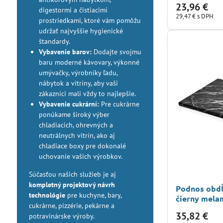
23,96 €
digestormi a čistiacimi
29,47 €
s DPH
prostriedkami, ktoré vám pomôžu
udržať najvyššie hygienické
štandardy.
Vybavenie barov:
Dodajte svojmu
baru moderné kávovary, výkonné
umývačky, výrobníky ľadu,
nábytok a vitríny, aby vaši
zákazníci mali vždy to najlepšie.
Vybavenie cukrární:
Pre cukrárne
ponúkame široký výber
chladiacich, ohrevných a
neutrálnych vitrín, ako aj
chladiace boxy pre dokonalé
uchovanie vašich výrobkov.
Súčasťou našich služieb je aj
kompletný projektový návrh
Podnos obdĺ
technológie
pre kuchyne, bary,
čierny mela
cukrárne, pizzérie, pekárne a
35,82 €
potravinárske výroby.