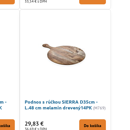
33,54 €
s DPH
m -
Podnos s rúčkou SIERRA D35cm -
K
L.48 cm melamin drevený14PK
(M769)
29,83 €
košíka
Do košíka
36,69 €
s DPH