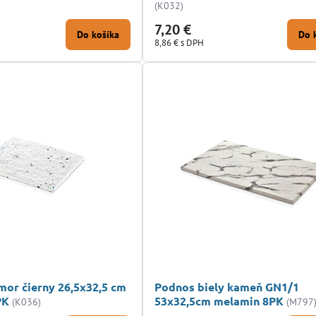
(K032)
7,20 €
Do košíka
Do 
8,86 €
s DPH
or čierny 26,5x32,5 cm
Podnos biely kameň GN1/1
PK
53x32,5cm melamin 8PK
(K036)
(M797