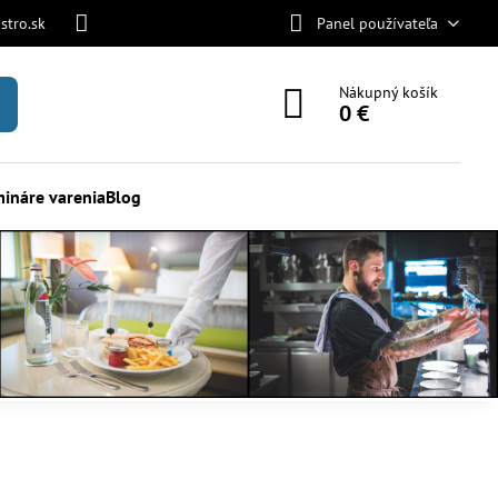
stro.sk
Panel používateľa
Nákupný košík
0 €
ináre varenia
Blog