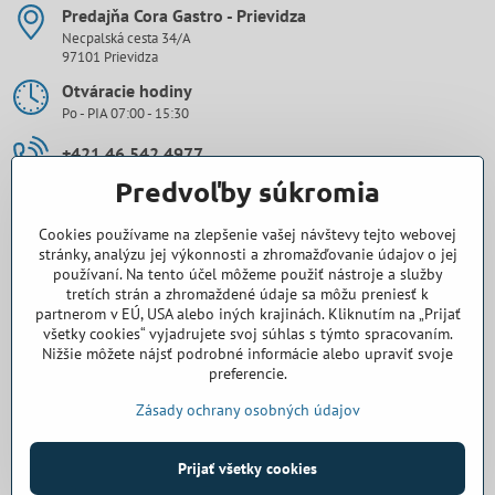
Predajňa Cora Gastro - Prievidza
Necpalská cesta 34/A
97101 Prievidza
Otváracie hodiny
Po - PIA 07:00 - 15:30
+421 46 542 4977
Predvoľby súkromia
0907 971 896
Cookies používame na zlepšenie vašej návštevy tejto webovej
prievidza​@cora-gastro​.sk
stránky, analýzu jej výkonnosti a zhromažďovanie údajov o jej
používaní. Na tento účel môžeme použiť nástroje a služby
tretích strán a zhromaždené údaje sa môžu preniesť k
Obchodné zastúpenie Cora Gastro - Bratislava
partnerom v EÚ, USA alebo iných krajinách. Kliknutím na „Prijať
všetky cookies“ vyjadrujete svoj súhlas s týmto spracovaním.
0918 345 325
Nižšie môžete nájsť podrobné informácie alebo upraviť svoje
preferencie.
bratislava​@cora-gastro​.sk
Zásady ochrany osobných údajov
©
2026
Copyright
Prijať všetky cookies
Predvoľby súkromia
Zásady ochrany osobných údajov