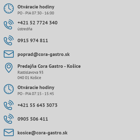
Otváracie hodiny
PO - PIA 07:30 - 16:00
+421 52 7724 340
ústredňa
0915 974 811
poprad​@cora-gastro​.sk
Predajňa Cora Gastro - Košice
Rastislavova 93
040 01 Košice
Otváracie hodiny
PO - PIA 07:15 - 15:45
+421 55 643 3073
0905 506 411
kosice​@cora-gastro​.sk