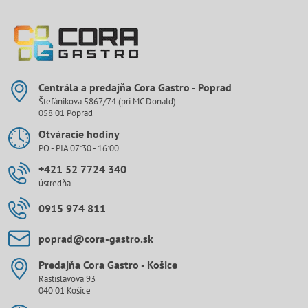
Centrála a predajňa Cora Gastro - Poprad
Štefánikova 5867/74 (pri MC Donald)
058 01 Poprad
Otváracie hodiny
PO - PIA 07:30 - 16:00
+421 52 7724 340
ústredňa
0915 974 811
poprad​@cora-gastro​.sk
Predajňa Cora Gastro - Košice
Rastislavova 93
040 01 Košice