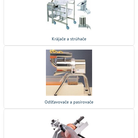
Krájače a strúhače
Odšťavovače a pasírovače