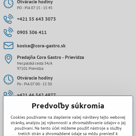
Otváracie hodiny
PO - PIA 07:15 - 15:45
+421 55 643 3073
0905 506 411
kosice​@cora-gastro​.sk
Predajňa Cora Gastro - Prievidza
Necpalská cesta 34/A
97101 Prievidza
Otváracie hodiny
Po - PIA 07:00 - 15:30
+421 46 542 4977
Predvoľby súkromia
0907 971 896
Cookies používame na zlepšenie vašej návštevy tejto webovej
prievidza​@cora-gastro​.sk
stránky, analýzu jej výkonnosti a zhromažďovanie údajov o jej
používaní. Na tento účel môžeme použiť nástroje a služby
tretích strán a zhromaždené údaje sa môžu preniesť k
Obchodné zastúpenie Cora Gastro - Bratislava