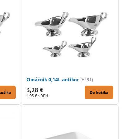
Omáčnik 0,14L antikor
(H491)
3,28 €
košíka
Do košíka
4,03 €
s DPH