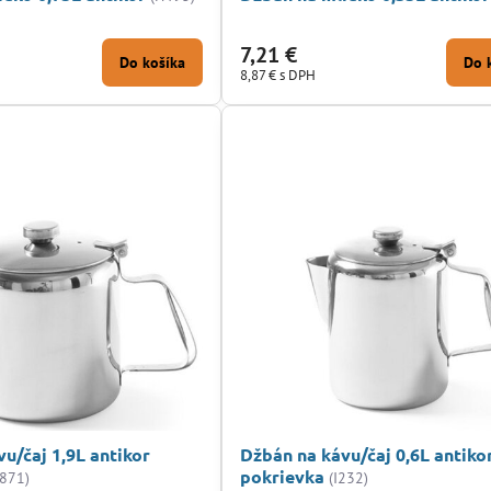
7,21 €
Do košíka
Do 
8,87 €
s DPH
u/čaj 1,9L antikor
Džbán na kávu/čaj 0,6L antiko
pokrievka
871)
(I232)