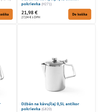
pokrievka
(H271)
21,98 €
košíka
Do košíka
27,04 €
s DPH
r
Džbán na kávu/čaj 0,5L antikor
pokrievka
(G820)