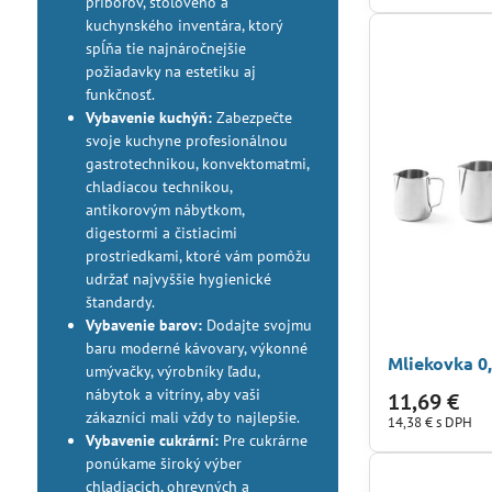
príborov, stolového a
kuchynského inventára, ktorý
spĺňa tie najnáročnejšie
požiadavky na estetiku aj
funkčnosť.
Vybavenie kuchýň:
Zabezpečte
svoje kuchyne profesionálnou
gastrotechnikou, konvektomatmi,
chladiacou technikou,
antikorovým nábytkom,
digestormi a čistiacimi
prostriedkami, ktoré vám pomôžu
udržať najvyššie hygienické
štandardy.
Vybavenie barov:
Dodajte svojmu
baru moderné kávovary, výkonné
Mliekovka 0,
umývačky, výrobníky ľadu,
nábytok a vitríny, aby vaši
11,69 €
zákazníci mali vždy to najlepšie.
14,38 €
s DPH
Vybavenie cukrární:
Pre cukrárne
ponúkame široký výber
chladiacich, ohrevných a