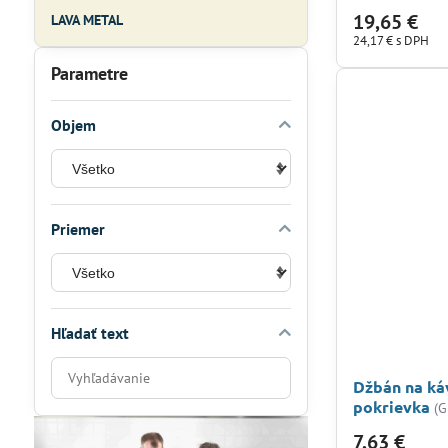
19,65 €
LAVA METAL
24,17 €
s DPH
Parametre
Objem
Priemer
Hľadať text
Prehľadať
Džbán na káv
výsledky
pokrievka
(G
filtra
7,63 €
fulltextom