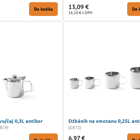
13,09 €
Do košíka
Do 
16,10 €
s DPH
u/čaj 0,3L antikor
Džbánik na smotanu 0,25L ant
819)
(G872)
6,97 €