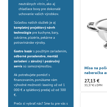
neutrálnych vitrín, ako aj
chladiace boxy pre dokonalé
uchovanie vašich výrobkov.
Súčasťou našich služieb je aj
kompletný projektový návrh
technológie
pre kuchyne, bary,
cukrárne, pizzérie, pekárne a
potravinárske výroby.
Gastro bazár
s použitým zariadením,
odborné poradenstvo
,
montáž
zariadení
a
záručný i pozáručný
servis
sú samozrejmosťou.
Misa na poli
naberačka a
Ak potrebujete pomôcť s
financovaním, ponúkame vám
27,13 €
výhodné možnosti: leasing už od 1
33,37 €
s DPH
000 € a splátkový predaj už od 300
€.
Prečo si vybrať nás? Sme tu pre vás s