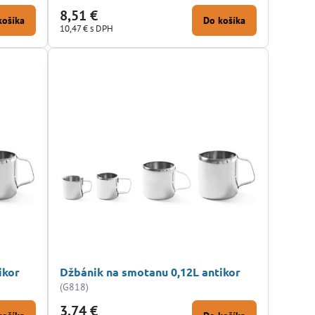
8,51 €
košíka
Do košíka
10,47 €
s DPH
ikor
Džbánik na smotanu 0,12L antikor
(G818)
3,74 €