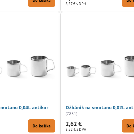
Do košíka
Do 
8,57 €
s DPH
smotanu 0,04L antikor
Džbánik na smotanu 0,02L ant
(7851)
2,62 €
Do košíka
Do 
3,22 €
s DPH