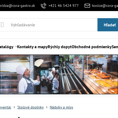
evidza@cora-gastro.sk
+421 46 5424 977
kosice@cora-ga
Hľadať
atalógy
Kontakty a mapy
Rýchly dopyt
Obchodné podmienky
Sem
nventár
Stolové doplnky
Nádoby a misy