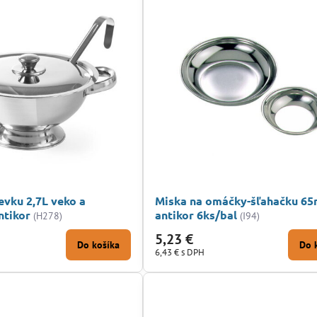
evku 2,7L veko a
Miska na omáčky-šľahačku 6
ntikor
antikor 6ks/bal
(H278)
(I94)
5,23 €
Do košíka
Do 
6,43 €
s DPH