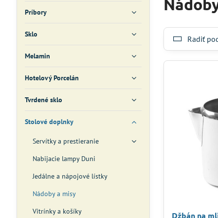
Nádoby
Príbory
Sklo
Radiť po
Melamin
Hotelový Porcelán
Tvrdené sklo
Stolové doplnky
Servítky a prestieranie
Nabijacie lampy Duni
Jedálne a nápojové lístky
Nádoby a misy
Vitrínky a košíky
Džbán na mli