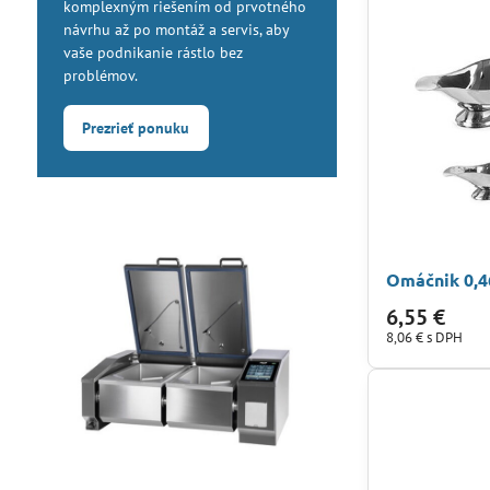
komplexným riešením od prvotného
návrhu až po montáž a servis, aby
vaše podnikanie rástlo bez
problémov.
Prezrieť ponuku
Omáčnik 0,46
6,55 €
8,06 €
s DPH