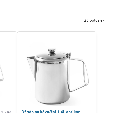
26
položiek
Džbán na kávu/čaj 1,4L antikor
(H346)