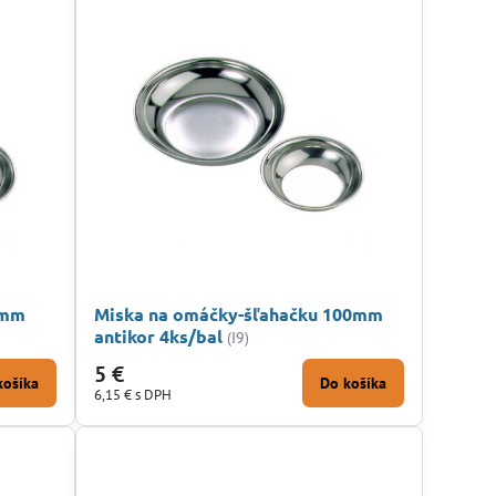
5mm
Miska na omáčky-šľahačku 100mm
antikor 4ks/bal
(I9)
5 €
košíka
Do košíka
6,15 €
s DPH