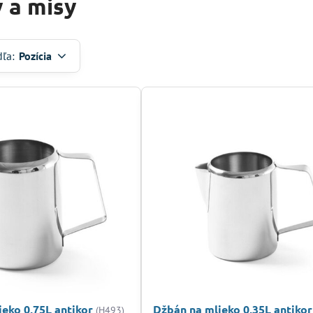
 a misy
dľa:
Pozícia
eko 0,75L antikor
Džbán na mlieko 0,35L antikor
(H493)