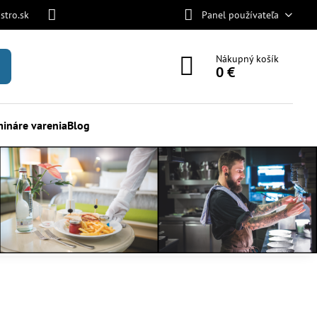
stro.sk
Panel používateľa
Nákupný košík
0 €
ináre varenia
Blog