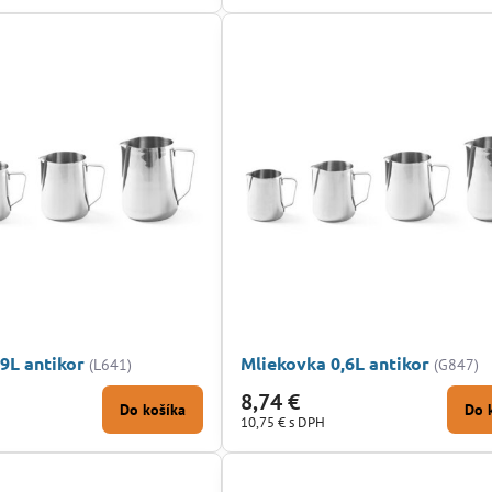
9L antikor
Mliekovka 0,6L antikor
(L641)
(G847)
8,74 €
Do košíka
Do 
10,75 €
s DPH