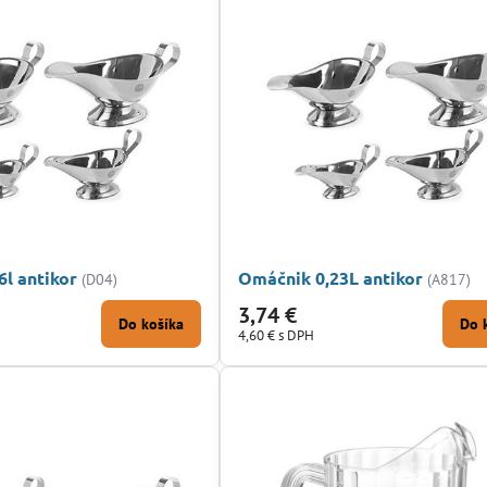
l antikor
Omáčnik 0,23L antikor
(D04)
(A817)
3,74 €
Do košíka
Do 
4,60 €
s DPH