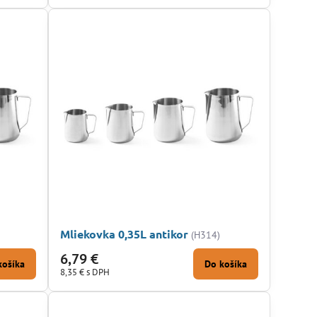
Mliekovka 0,35L antikor
(H314)
6,79 €
košíka
Do košíka
8,35 €
s DPH