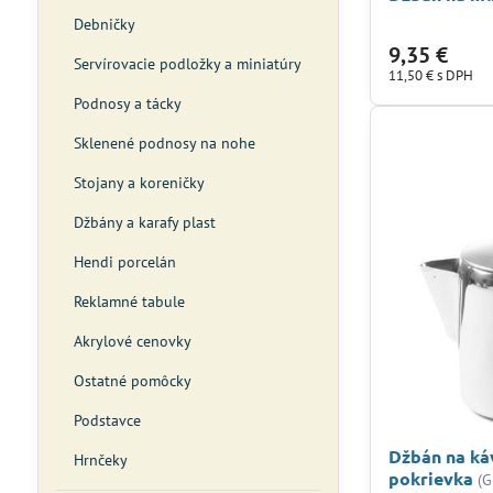
Debničky
9,35 €
Servírovacie podložky a miniatúry
11,50 €
s DPH
Podnosy a tácky
Sklenené podnosy na nohe
Stojany a koreničky
Džbány a karafy plast
Hendi porcelán
Reklamné tabule
Akrylové cenovky
Ostatné pomôcky
Podstavce
Džbán na káv
Hrnčeky
pokrievka
(G