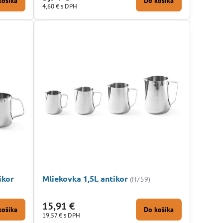
košíka
Do košíka
4,60 €
s DPH
ikor
Mliekovka 1,5L antikor
(H759)
15,91 €
košíka
Do košíka
19,57 €
s DPH