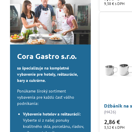
9,38 €
s DPH
Cora Gastro s.r.o.
sa špecializuje na kompletné
vybavenie pre hotely, reštaurácie,
bary a cukrárne.
Ponúkame široký sortiment
vybavenia pre každú časť vášho
podnikania:
Džbánik na 
(H426)
Vybavenie hotelov a reštaurácií:
Vyberte si z našej ponuky
2,86 €
kvalitného skla, porcelánu, riadov,
3,52 €
s DPH