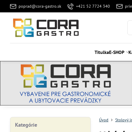
poprad@cora-gastro.sk
+421 52 7724 340
pri
Titulka
E-SHOP
K
Úvod
Stolový i
Kategórie