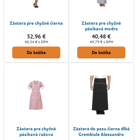
Zástera pre chyžné čierna
Zástera pre chyžné
pásikavá modra
32,96 €
40,48 €
40,54 €
s DPH
49,79 €
s DPH
Do košíka
Do košíka
Zástera pre chyžné
Zástera do pasu čierna dlhá
pásikavá ružova
Grembiule Alessandro