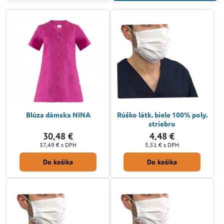
Blúza dámska NINA
Rúško látk. biele 100% poly.
striebro
30,48 €
4,48 €
37,49 €
s DPH
5,51 €
s DPH
Do košíka
Do košíka