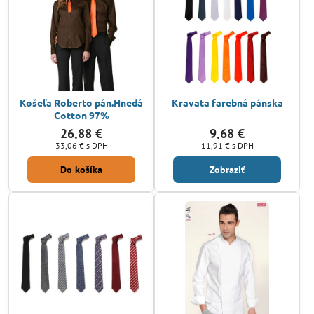
Košeľa Roberto pán.Hnedá
Kravata farebná pánska
Cotton 97%
26,88 €
9,68 €
33,06 €
s DPH
11,91 €
s DPH
Do košíka
Zobraziť