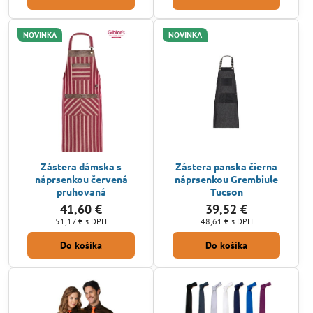
NOVINKA
NOVINKA
Zástera dámska s
Zástera panska čierna
náprsenkou červená
náprsenkou Grembiule
pruhovaná
Tucson
41,60 €
39,52 €
51,17 €
s DPH
48,61 €
s DPH
Do košíka
Do košíka