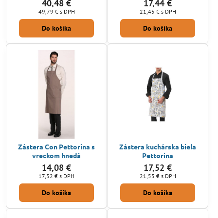
40,48 €
17,44 €
49,79 €
s DPH
21,45 €
s DPH
Do košíka
Do košíka
Zástera Con Pettorina s
Zástera kuchárska biela
vreckom hnedá
Pettorina
14,08 €
17,52 €
17,32 €
s DPH
21,55 €
s DPH
Do košíka
Do košíka