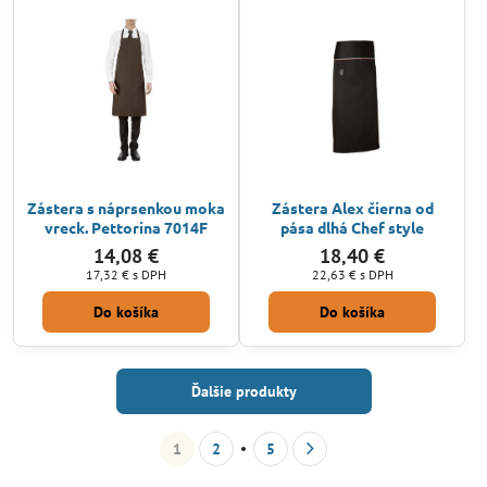
Zástera s náprsenkou moka
Zástera Alex čierna od
vreck. Pettorina 7014F
pása dlhá Chef style
14,08 €
18,40 €
17,32 €
s DPH
22,63 €
s DPH
Do košíka
Do košíka
Ďalšie produkty
1
2
5