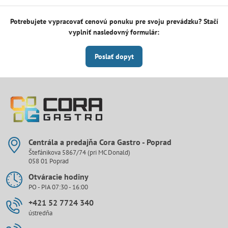
Potrebujete vypracovať cenovú ponuku pre svoju prevádzku? Stačí
vyplniť nasledovný formulár:
Poslať dopyt
Centrála a predajňa Cora Gastro - Poprad
Štefánikova 5867/74 (pri MC Donald)
058 01 Poprad
Otváracie hodiny
PO - PIA 07:30 - 16:00
+421 52 7724 340
ústredňa