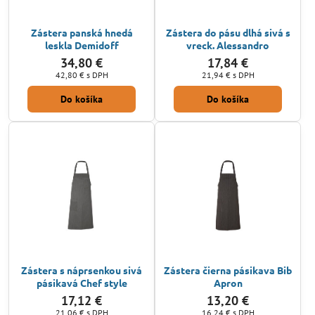
Zástera panská hnedá
Zástera do pásu dlhá sivá s
leskla Demidoff
vreck. Alessandro
34,80 €
17,84 €
42,80 €
s DPH
21,94 €
s DPH
Do košíka
Do košíka
Zástera s náprsenkou sivá
Zástera čierna pásikava Bib
pásikavá Chef style
Apron
17,12 €
13,20 €
21,06 €
s DPH
16,24 €
s DPH