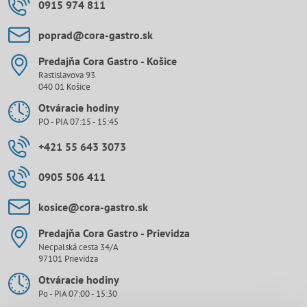
0915 974 811
poprad​@cora-gastro​.sk
Predajňa Cora Gastro - Košice
Rastislavova 93
040 01 Košice
Otváracie hodiny
PO - PIA 07:15 - 15:45
+421 55 643 3073
0905 506 411
kosice​@cora-gastro​.sk
Predajňa Cora Gastro - Prievidza
Necpalská cesta 34/A
97101 Prievidza
Otváracie hodiny
Po - PIA 07:00 - 15:30