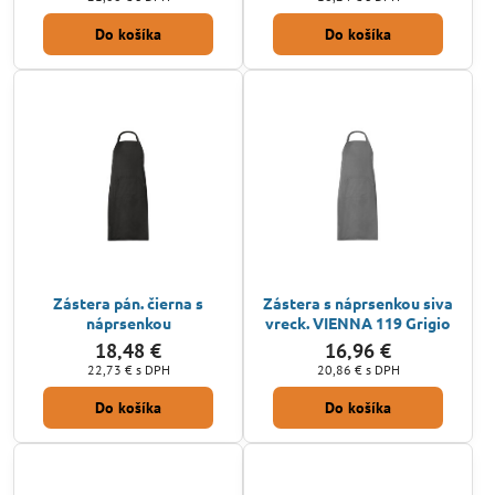
Do košíka
Do košíka
Zástera pán. čierna s
Zástera s náprsenkou siva
náprsenkou
vreck. VIENNA 119 Grigio
18,48 €
16,96 €
22,73 €
s DPH
20,86 €
s DPH
Do košíka
Do košíka