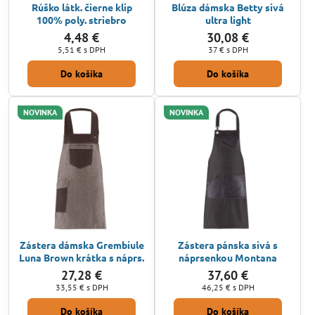
Rúško látk. čierne klip
Blúza dámska Betty sivá
100% poly. striebro
ultra light
4,48 €
30,08 €
5,51 €
s DPH
37 €
s DPH
Do košíka
Do košíka
NOVINKA
NOVINKA
Zástera dámska Grembiule
Zástera pánska sivá s
Luna Brown krátka s náprs.
náprsenkou Montana
27,28 €
37,60 €
33,55 €
s DPH
46,25 €
s DPH
Do košíka
Do košíka