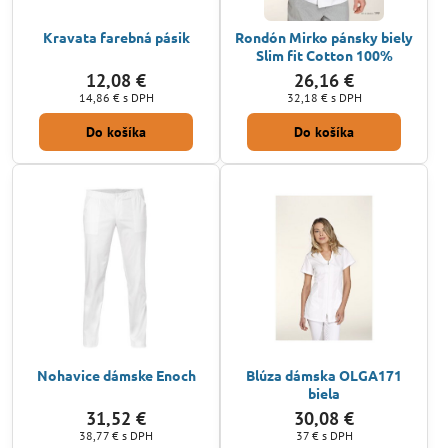
Kravata farebná pásik
Rondón Mirko pánsky biely
Slim fit Cotton 100%
12,08 €
26,16 €
14,86 €
s DPH
32,18 €
s DPH
Do košíka
Do košíka
Nohavice dámske Enoch
Blúza dámska OLGA171
biela
31,52 €
30,08 €
38,77 €
s DPH
37 €
s DPH