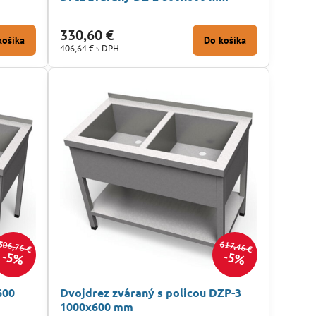
330,60 €
košíka
Do košíka
406,64 €
s DPH
506,76 €
617,46 €
5%
5%
600
Dvojdrez zváraný s policou DZP-3
1000x600 mm