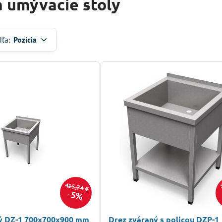
a umývacie stoly
dľa:
Pozícia
415,74 €
5%
ý DZ-1 700x700x900 mm
Drez zváraný s policou DZP-1