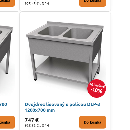
košíka
Do košíka
925,45 €
s DPH
1020,90 €
10%
700
Dvojdrez lisovaný s policou DLP-3
1200x700 mm
747 €
košíka
Do košíka
918,81 €
s DPH