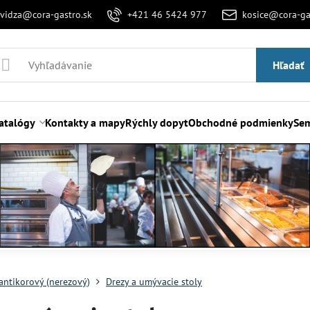
evidza@cora-gastro.sk
+421 46 5424 977
kosice@cora-ga
Hľadať
atalógy
Kontakty a mapy
Rýchly dopyt
Obchodné podmienky
Sem
antikorový (nerezový)
Drezy a umývacie stoly