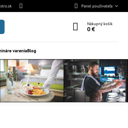
stro.sk
Panel používateľa
Nákupný košík
0 €
ináre varenia
Blog