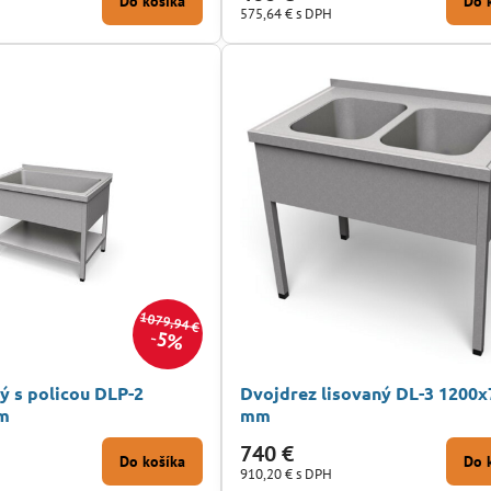
Do košíka
Do 
575,64 €
s DPH
1079,94 €
5%
ý s policou DLP-2
Dvojdrez lisovaný DL-3 1200x
m
mm
740 €
Do košíka
Do 
910,20 €
s DPH