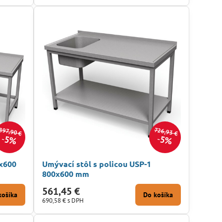
726,93 €
897,90 €
5%
5%
0x600
Umývací stôl s policou USP-1
800x600 mm
561,45 €
košíka
Do košíka
690,58 €
s DPH