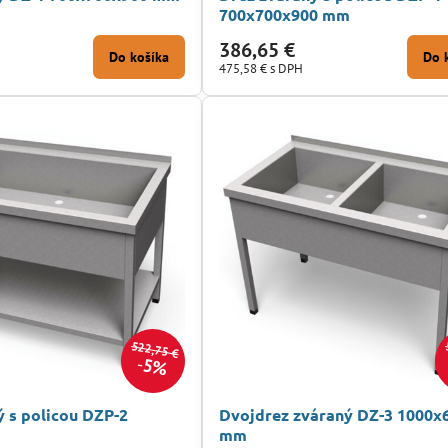
700x700x900 mm
386,65 €
Do košíka
Do 
475,58 €
s DPH
522,75 €
5%
ý s policou DZP-2
Dvojdrez zváraný DZ-3 1000x
m
mm