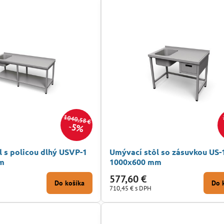
1040,58 €
5%
l s policou dlhý USVP-1
Umývací stôl so zásuvkou US-
m
1000x600 mm
577,60 €
Do košíka
Do 
710,45 €
s DPH