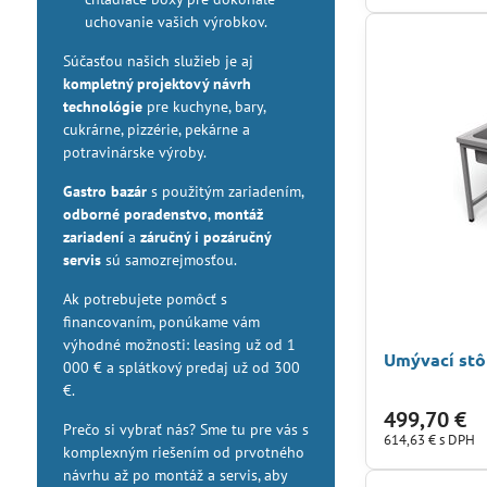
uchovanie vašich výrobkov.
Súčasťou našich služieb je aj
kompletný projektový návrh
technológie
pre kuchyne, bary,
cukrárne, pizzérie, pekárne a
potravinárske výroby.
Gastro bazár
s použitým zariadením,
odborné poradenstvo
,
montáž
zariadení
a
záručný i pozáručný
servis
sú samozrejmosťou.
Ak potrebujete pomôcť s
financovaním, ponúkame vám
výhodné možnosti: leasing už od 1
Umývací stô
000 € a splátkový predaj už od 300
€.
499,70 €
Prečo si vybrať nás? Sme tu pre vás s
614,63 €
s DPH
komplexným riešením od prvotného
návrhu až po montáž a servis, aby