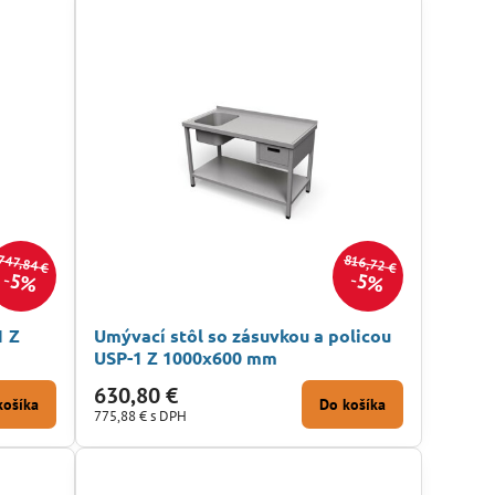
816,72 €
747,84 €
5%
5%
1 Z
Umývací stôl so zásuvkou a policou
USP-1 Z 1000x600 mm
630,80 €
košíka
Do košíka
775,88 €
s DPH