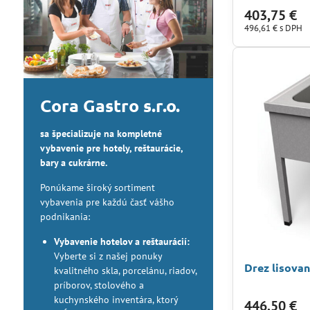
403,75 €
496,61 €
s DPH
Cora Gastro s.r.o.
sa špecializuje na kompletné
vybavenie pre hotely, reštaurácie,
bary a cukrárne.
Ponúkame široký sortiment
vybavenia pre každú časť vášho
podnikania:
Vybavenie hotelov a reštaurácií:
Vyberte si z našej ponuky
Drez lisova
kvalitného skla, porcelánu, riadov,
príborov, stolového a
kuchynského inventára, ktorý
446,50 €