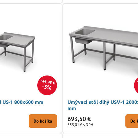
646,98 €
5%
l US-1 800x600 mm
Umývací stôl dlhý USV-1 200
mm
693,50 €
Do košíka
Do 
853,01 €
s DPH