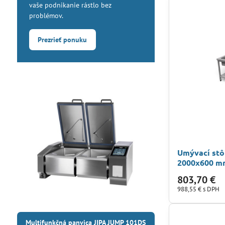
vaše podnikanie rástlo bez
problémov.
Prezrieť ponuku
Umývací stô
2000x600 m
803,70 €
988,55 €
s DPH
Multifunkčná panvica JIPA JUMP 101DS