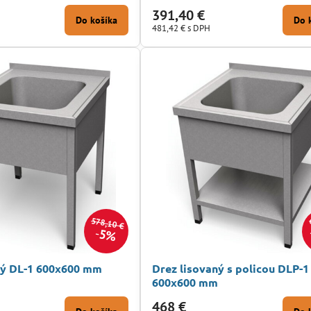
391,40 €
Do košíka
Do 
481,42 €
s DPH
578,10 €
5%
ný DL-1 600x600 mm
Drez lisovaný s policou DLP-1
600x600 mm
468 €