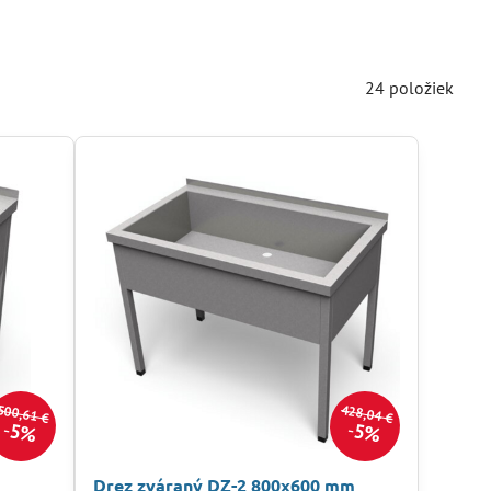
24
položiek
500,61 €
428,04 €
5%
5%
Drez zváraný DZ-2 800x600 mm