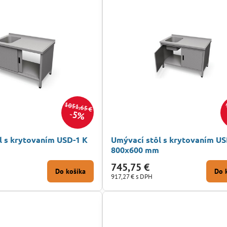
1051,65 €
5%
l s krytovaním USD-1 K
Umývací stôl s krytovaním US
m
800x600 mm
745,75 €
Do košíka
Do 
917,27 €
s DPH