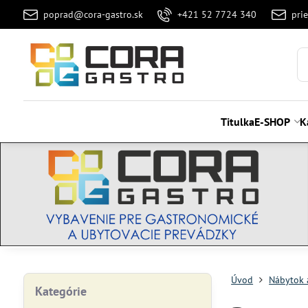
poprad@cora-gastro.sk
+421 52 7724 340
pri
Titulka
E-SHOP
K
Úvod
Nábytok 
Kategórie