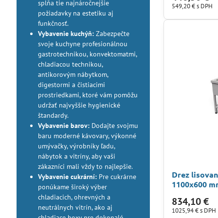
spĺňa tie najnáročnejšie
549,20 €
s DPH
požiadavky na estetiku aj
funkčnosť.
Vybavenie kuchýň:
Zabezpečte
svoje kuchyne profesionálnou
gastrotechnikou, konvektomatmi,
chladiacou technikou,
antikorovým nábytkom,
digestormi a čistiacimi
prostriedkami, ktoré vám pomôžu
udržať najvyššie hygienické
štandardy.
Vybavenie barov:
Dodajte svojmu
baru moderné kávovary, výkonné
umývačky, výrobníky ľadu,
nábytok a vitríny, aby vaši
zákazníci mali vždy to najlepšie.
Drez lisovan
Vybavenie cukrární:
Pre cukrárne
1100x600 m
ponúkame široký výber
chladiacich, ohrevných a
834,10 €
neutrálnych vitrín, ako aj
1025,94 €
s DPH
chladiace boxy pre dokonalé