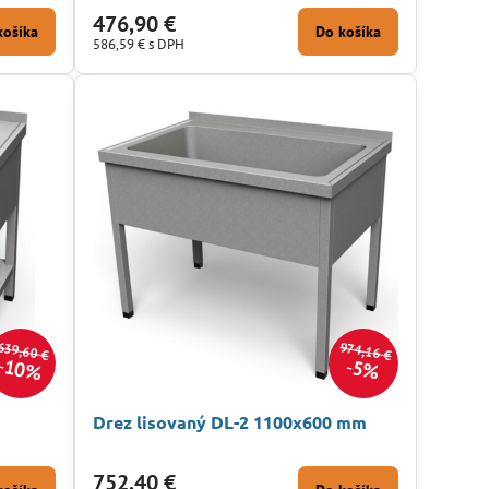
476,90 €
košíka
Do košíka
586,59 €
s DPH
639,60 €
974,16 €
10%
5%
Drez lisovaný DL-2 1100x600 mm
752,40 €