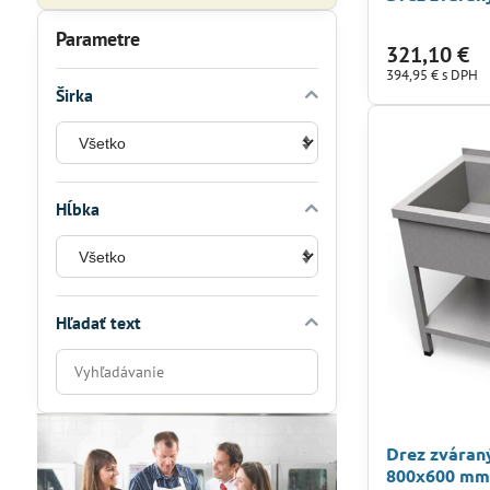
Parametre
321,10 €
394,95 €
s DPH
Širka
Hĺbka
Hľadať text
Prehľadať
výsledky
filtra
fulltextom
Drez zváran
800x600 m