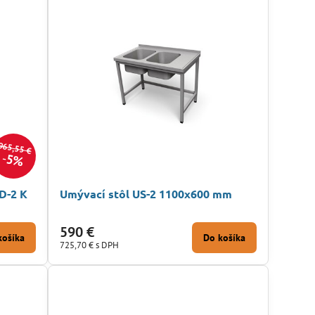
965,55 €
5%
D-2 K
Umývací stôl US-2 1100x600 mm
590 €
košíka
Do košíka
725,70 €
s DPH