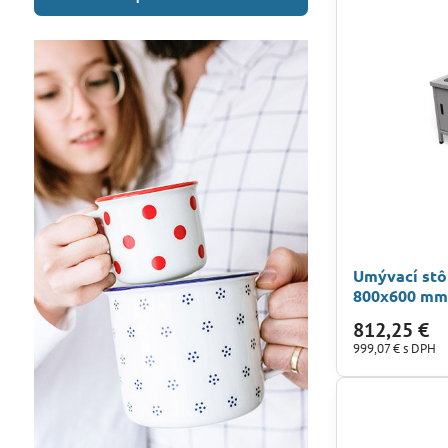
Umývací stô
800x600 m
812,25 €
999,07 €
s DPH