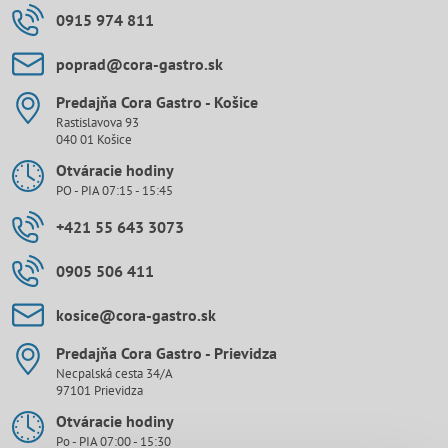
0915 974 811
poprad​@cora-gastro​.sk
Predajňa Cora Gastro - Košice
Rastislavova 93
040 01 Košice
Otváracie hodiny
PO - PIA 07:15 - 15:45
+421 55 643 3073
0905 506 411
kosice​@cora-gastro​.sk
Predajňa Cora Gastro - Prievidza
Necpalská cesta 34/A
97101 Prievidza
Otváracie hodiny
Po - PIA 07:00 - 15:30