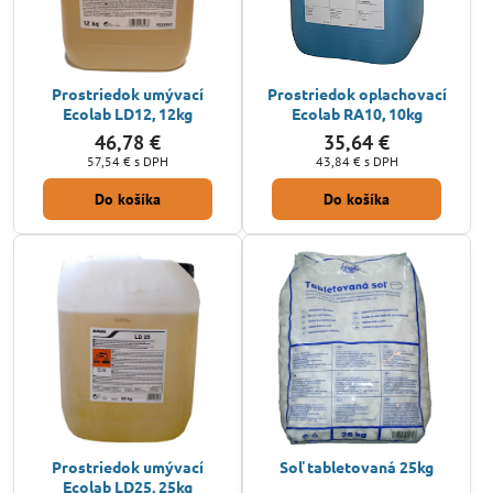
Prostriedok umývací
Prostriedok oplachovací
Ecolab LD12, 12kg
Ecolab RA10, 10kg
46,78 €
35,64 €
57,54 €
s DPH
43,84 €
s DPH
Do košíka
Do košíka
Prostriedok umývací
Soľ tabletovaná 25kg
Ecolab LD25, 25kg