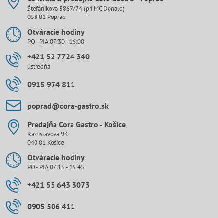
Štefánikova 5867/74 (pri MC Donald)
058 01 Poprad
Otváracie hodiny
PO - PIA 07:30 - 16:00
+421 52 7724 340
ústredňa
0915 974 811
poprad​@cora-gastro​.sk
Predajňa Cora Gastro - Košice
Rastislavova 93
040 01 Košice
Otváracie hodiny
PO - PIA 07:15 - 15:45
+421 55 643 3073
0905 506 411