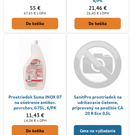
6/PK
55 €
21,46 €
67,65 €
s DPH
26,40 €
s DPH
Do košíka
Do košíka
Prostriedok Suma INOX D7
SanitPro prostriedok na
na ošetrenie antikor.
udržiavacie čistenie,
povrchov, 0.75L, 6/PK
pripravený na použitie CA
20 R Eco 0,5L
11,43 €
14,06 €
s DPH
Do košíka
Cena na vyžiadanie