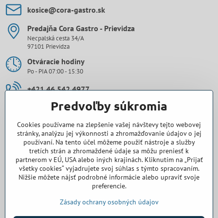
kosice​@cora-gastro​.sk
Predajňa Cora Gastro - Prievidza
Necpalská cesta 34/A
97101 Prievidza
Otváracie hodiny
Po - PIA 07:00 - 15:30
+421 46 542 4977
Predvoľby súkromia
0907 971 896
Cookies používame na zlepšenie vašej návštevy tejto webovej
prievidza​@cora-gastro​.sk
stránky, analýzu jej výkonnosti a zhromažďovanie údajov o jej
používaní. Na tento účel môžeme použiť nástroje a služby
tretích strán a zhromaždené údaje sa môžu preniesť k
Obchodné zastúpenie Cora Gastro - Bratislava
partnerom v EÚ, USA alebo iných krajinách. Kliknutím na „Prijať
všetky cookies“ vyjadrujete svoj súhlas s týmto spracovaním.
0918 345 325
Nižšie môžete nájsť podrobné informácie alebo upraviť svoje
preferencie.
bratislava​@cora-gastro​.sk
Zásady ochrany osobných údajov