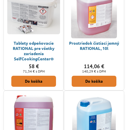
Tablety odpeňovacie
Prostriedok čistiaci jemný
RATIONAL pre všetky
RATIONAL, 10l
zariadenia
SelfCookingCenter®
58 €
114,06 €
71,34 €
s DPH
140,29 €
s DPH
Do košíka
Do košíka