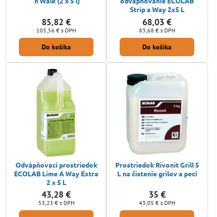
'n Walk (2 x 5 l)
odvápňovanie ECOLAB
Strip a Way 2x5 L
85,82 €
68,03 €
105,56 €
s DPH
83,68 €
s DPH
Do košíka
Do košíka
Odvápňovací prostriedok
Prostriedok Rivonit Grill 5
ECOLAB Lime A Way Extra
L na čistenie grilov a pecí
2 x 5 L
43,28 €
35 €
53,23 €
s DPH
43,05 €
s DPH