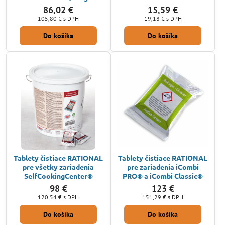
86,02 €
15,59 €
105,80 €
s DPH
19,18 €
s DPH
Do košíka
Do košíka
Tablety čistiace RATIONAL
Tablety čistiace RATIONAL
pre všetky zariadenia
pre zariadenia iCombi
SelfCookingCenter®
PRO® a iCombi Classic®
98 €
123 €
120,54 €
s DPH
151,29 €
s DPH
Do košíka
Do košíka