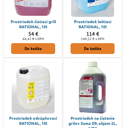
Prostriedok čistiaci grill
Prostriedok leštiaci
RATIONAL, 10l
RATIONAL, 10l
54 €
114 €
66,42 €
s DPH
140,22 €
s DPH
Do košíka
Do košíka
Prostriedok odvápňovací
Prostriedok na čistenie
RATIONAL, 10l
grilov Suma D9, objem 2L,