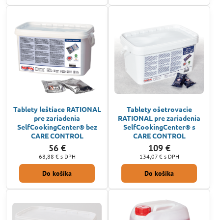
Tablety leštiace RATIONAL
Tablety ošetrovacie
pre zariadenia
RATIONAL pre zariadenia
SelfCookingCenter® bez
SelfCookingCenter® s
CARE CONTROL
CARE CONTROL
56 €
109 €
68,88 €
s DPH
134,07 €
s DPH
Do košíka
Do košíka