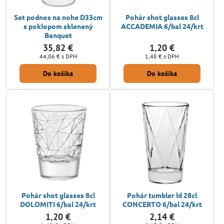
Set podnos na nohe D33cm
Pohár shot glasses 8cl
s poklopom sklenený
ACCADEMIA 6/bal 24/krt
Banquet
35,82 €
1,20 €
44,06 €
s DPH
1,48 €
s DPH
Do košíka
Do košíka
Pohár shot glasses 8cl
Pohár tumbler ld 28cl
DOLOMITI 6/bal 24/krt
CONCERTO 6/bal 24/krt
1,20 €
2,14 €