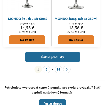
MONDO kalich likér 60ml
MONDO šamp. miska 280ml
2,99 €
/ kus
3,76 €
/ kus
14,58 €
18,36 €
17,93 €
s DPH
22,58 €
s DPH
Do košíka
Do košíka
Ďalšie produkty
1
2
16
Potrebujete vypracovať cenovú ponuku pre svoju prevádzku? Stačí
vyplniť nasledovný formulár:
Poslať dopyt