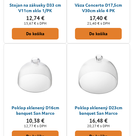
Stojan na zákusky D33 cm
Váza Concerto D17,5cm
V11cm sklo 1/PK
V30cm sklo 4 PK
12,74 €
17,40 €
15,67 €
s DPH
21,40 €
s DPH
Do košíka
Do košíka
Poklop sklenený D16cm
Poklop sklenený D23cm
banquet San Marco
banquet San Marco
10,38 €
16,48 €
12,77 €
s DPH
20,27 €
s DPH