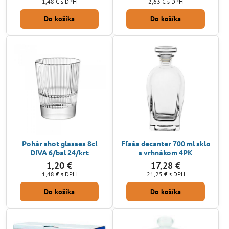
1,48 €
s DPH
2,63 €
s DPH
Do košíka
Do košíka
Pohár shot glasses 8cl
Fľaša decanter 700 ml sklo
DIVA 6/bal 24/krt
s vrhnákom 4PK
1,20 €
17,28 €
1,48 €
s DPH
21,25 €
s DPH
Do košíka
Do košíka