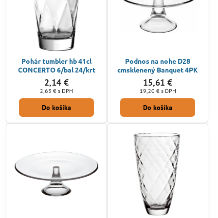
Pohár tumbler hb 41cl
Podnos na nohe D28
CONCERTO 6/bal 24/krt
cmsklenený Banquet 4PK
2,14 €
15,61 €
2,63 €
s DPH
19,20 €
s DPH
Do košíka
Do košíka