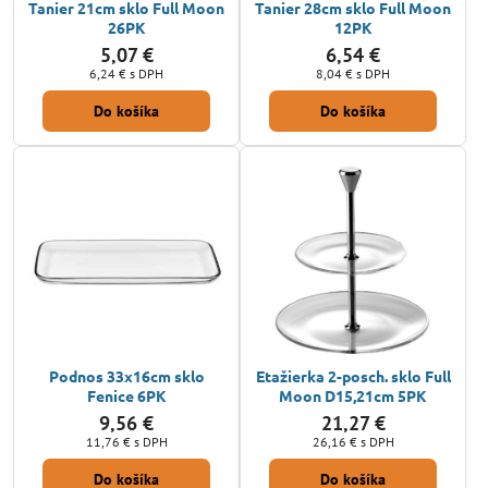
Tanier 21cm sklo Full Moon
Tanier 28cm sklo Full Moon
26PK
12PK
5,07 €
6,54 €
6,24 €
s DPH
8,04 €
s DPH
Do košíka
Do košíka
Podnos 33x16cm sklo
Etažierka 2-posch. sklo Full
Fenice 6PK
Moon D15,21cm 5PK
9,56 €
21,27 €
11,76 €
s DPH
26,16 €
s DPH
Do košíka
Do košíka