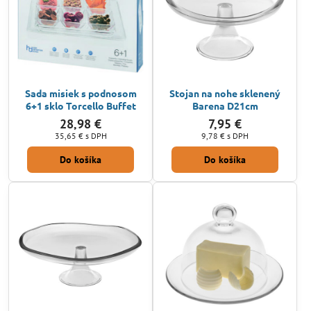
Sada misiek s podnosom
Stojan na nohe sklenený
6+1 sklo Torcello Buffet
Barena D21cm
28,98 €
7,95 €
35,65 €
s DPH
9,78 €
s DPH
Do košíka
Do košíka