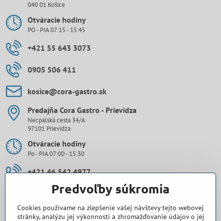
040 01 Košice
Otváracie hodiny
PO - PIA 07:15 - 15:45
+421 55 643 3073
0905 506 411
kosice​@cora-gastro​.sk
Predajňa Cora Gastro - Prievidza
Necpalská cesta 34/A
97101 Prievidza
Otváracie hodiny
Po - PIA 07:00 - 15:30
+421 46 542 4977
Predvoľby súkromia
0907 971 896
Cookies používame na zlepšenie vašej návštevy tejto webovej
prievidza​@cora-gastro​.sk
stránky, analýzu jej výkonnosti a zhromažďovanie údajov o jej