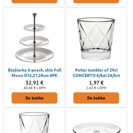
Etažierka 3-posch. sklo Full
Pohár tumbler of 29cl
Moon D15,21,28cm 4PK
CONCERTO 6/bal 24/krt
32,91 €
1,97 €
40,48 €
s DPH
2,42 €
s DPH
Do košíka
Do košíka