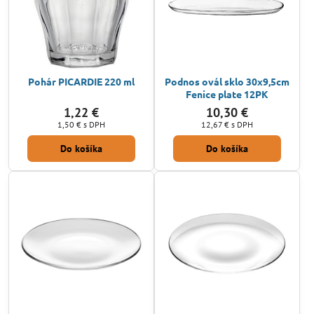
Pohár PICARDIE 220 ml
Podnos ovál sklo 30x9,5cm
Fenice plate 12PK
1,22 €
10,30 €
1,50 €
s DPH
12,67 €
s DPH
Do košíka
Do košíka