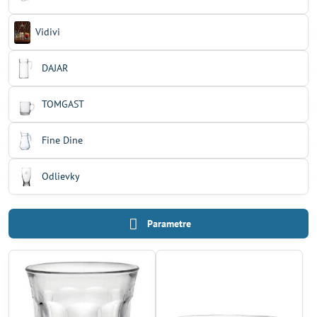
Vidivi
DAJAR
TOMGAST
Fine Dine
Odlievky
Parametre