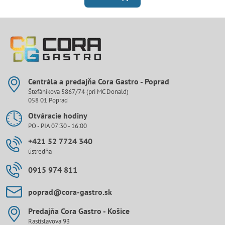
Centrála a predajňa Cora Gastro - Poprad
Štefánikova 5867/74 (pri MC Donald)
058 01 Poprad
Otváracie hodiny
PO - PIA 07:30 - 16:00
+421 52 7724 340
ústredňa
0915 974 811
poprad​@cora-gastro​.sk
Predajňa Cora Gastro - Košice
Rastislavova 93