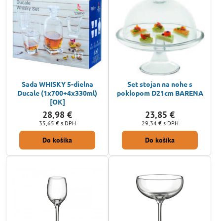
Sada WHISKY 5-dielna
Set stojan na nohe s
Ducale (1x700+4x330ml)
poklopom D21cm BARENA
[OK]
28,98 €
23,85 €
35,65 €
s DPH
29,34 €
s DPH
Do košíka
Do košíka