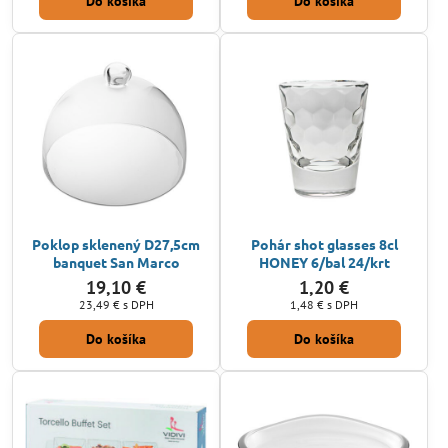
Do košíka
Do košíka
Poklop sklenený D27,5cm
Pohár shot glasses 8cl
banquet San Marco
HONEY 6/bal 24/krt
19,10 €
1,20 €
23,49 €
s DPH
1,48 €
s DPH
Do košíka
Do košíka