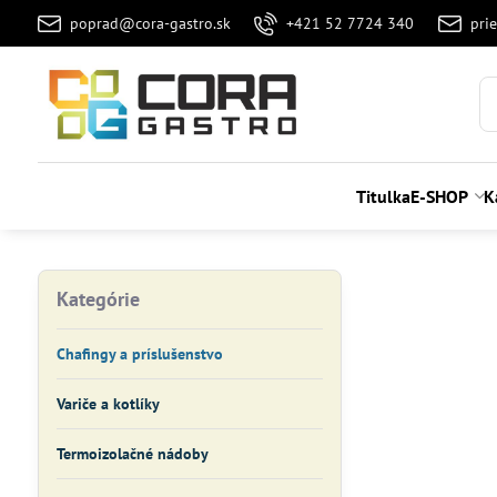
poprad@cora-gastro.sk
+421 52 7724 340
pri
Titulka
E-SHOP
K
Kategórie
Chafingy a príslušenstvo
Variče a kotlíky
Termoizolačné nádoby