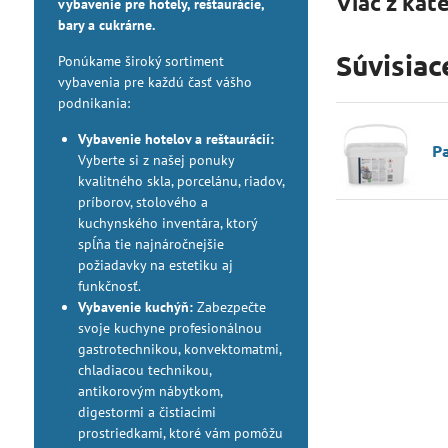
Viac z kat
vybavenie pre hotely, reštaurácie,
bary a cukrárne.
Súvisiac
Ponúkame široký sortiment
vybavenia pre každú časť vášho
podnikania:
Vybavenie hotelov a reštaurácií:
P
Vyberte si z našej ponuky
kvalitného skla, porcelánu, riadov,
príborov, stolového a
kuchynského inventára, ktorý
spĺňa tie najnáročnejšie
požiadavky na estetiku aj
funkčnosť.
Vybavenie kuchýň:
Zabezpečte
svoje kuchyne profesionálnou
gastrotechnikou, konvektomatmi,
chladiacou technikou,
antikorovým nábytkom,
digestormi a čistiacimi
prostriedkami, ktoré vám pomôžu