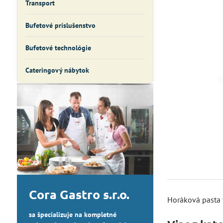
Transport
Bufetové príslušenstvo
Bufetové technológie
Cateringový nábytok
Cora Gastro s.r.o.
Horáková pasta 
sa špecializuje na kompletné