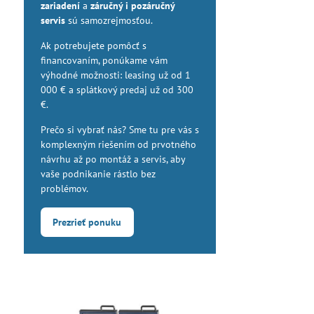
zariadení
a
záručný i pozáručný
servis
sú samozrejmosťou.
Ak potrebujete pomôcť s
financovaním, ponúkame vám
výhodné možnosti: leasing už od 1
000 € a splátkový predaj už od 300
€.
Prečo si vybrať nás? Sme tu pre vás s
komplexným riešením od prvotného
návrhu až po montáž a servis, aby
vaše podnikanie rástlo bez
problémov.
Prezrieť ponuku