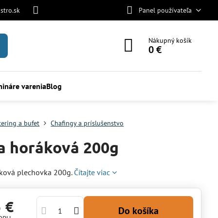
stro.sk
Panel používateľa
Nákupný košík
0 €
ináre varenia
Blog
tering a bufet
Chafingy a príslušenstvo
a horáková 200g
áková plechovka 200g.
Čítajte viac
5 €
Do košíka