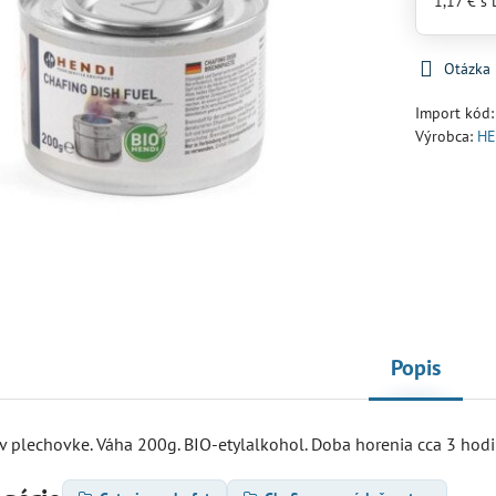
1,17 €
s
Otázka
Import kód
Výrobca:
HE
Popis
v plechovke. Váha 200g. BIO-etylalkohol. Doba horenia cca 3 hodi