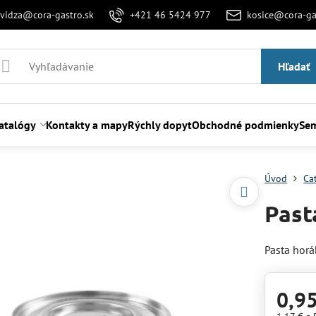
evidza@cora-gastro.sk
+421 46 5424 977
kosice@cora-ga
Hľadať
atalógy
Kontakty a mapy
Rýchly dopyt
Obchodné podmienky
Sem
Úvod
Ca
Past
Pasta hor
0,9