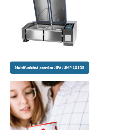
Multifunkčná panvica JIPA JUMP 101DS