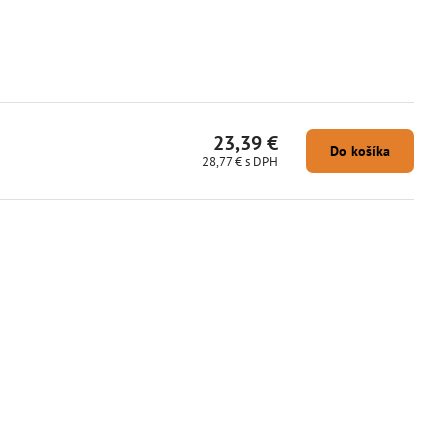
23,39 €
Do košíka
28,77 €
s DPH