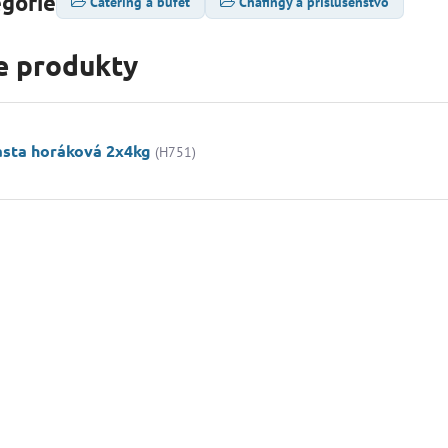
egórie
Catering a bufet
Chafingy a príslušenstvo
e produkty
asta horáková 2x4kg
(H751)