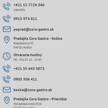
+421 52 7724 340
ústredňa
0915 974 811
poprad​@cora-gastro​.sk
Predajňa Cora Gastro - Košice
Rastislavova 93
040 01 Košice
Otváracie hodiny
PO - PIA 07:15 - 15:45
+421 55 643 3073
0905 506 411
kosice​@cora-gastro​.sk
Predajňa Cora Gastro - Prievidza
Necpalská cesta 34/A
97101 Prievidza