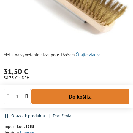
Metla na vymetanie pizza pece 16x5cm
Čítajte viac
31,50 €
38,75 €
s DPH
Do košíka
Otázka k produktu
Doručenia
Import kód:
J355
Výrobca:
Linorex