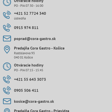
Otváracie hodiny
PO - PIA 07:30 - 16:00
+421 52 7724 340
ústredňa
0915 974 811
poprad​@cora-gastro​.sk
Predajňa Cora Gastro - Košice
Rastislavova 93
040 01 Košice
Otváracie hodiny
PO - PIA 07:15 - 15:45
+421 55 643 3073
0905 506 411
kosice​@cora-gastro​.sk
Predajňa Cora Gastro - Prievidza