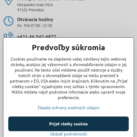
Necpalská cesta 34/A
97101 Prievidza
Otváracie hodiny
Po - PIA 07:00 - 15:30
+421 46 542 4977
Predvoľby súkromia
0907 971 896
Cookies používame na zlepšenie vašej návštevy tejto webovej
prievidza​@cora-gastro​.sk
stránky, analýzu jej výkonnosti a zhromažďovanie údajov o jej
používaní. Na tento účel môžeme použiť nástroje a služby
tretích strán a zhromaždené údaje sa môžu preniesť k
Obchodné zastúpenie Cora Gastro - Bratislava
partnerom v EÚ, USA alebo iných krajinách. Kliknutím na „Prijať
všetky cookies“ vyjadrujete svoj súhlas s týmto spracovaním.
0918 345 325
Nižšie môžete nájsť podrobné informácie alebo upraviť svoje
preferencie.
bratislava​@cora-gastro​.sk
Zásady ochrany osobných údajov
Prijať všetky cookies
©
2026
Copyright
Predvoľby súkromia
Zásady ochrany osobných údajov
Ukázať podrobnosti
Vytvorené pomocou:
BiznisWeb.sk