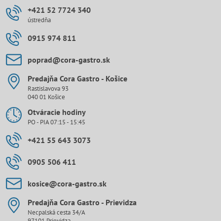
+421 52 7724 340
ústredňa
0915 974 811
poprad​@cora-gastro​.sk
Predajňa Cora Gastro - Košice
Rastislavova 93
040 01 Košice
Otváracie hodiny
PO - PIA 07:15 - 15:45
+421 55 643 3073
0905 506 411
kosice​@cora-gastro​.sk
Predajňa Cora Gastro - Prievidza
Necpalská cesta 34/A
97101 Prievidza