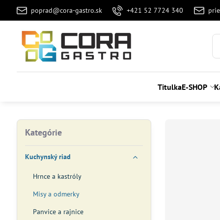
poprad@cora-gastro.sk
+421 52 7724 340
pri
Titulka
E-SHOP
K
Kategórie
Kuchynský riad
Hrnce a kastróly
Misy a odmerky
Panvice a rajnice