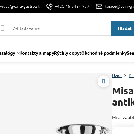
evidza@cora-gastro.sk
+421 46 5424 977
kosice@cora-ga
Hľadať
atalógy
Kontakty a mapy
Rýchly dopyt
Obchodné podmienky
Sem
Úvod
Ku
Misa
anti
Misa zaob