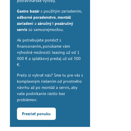
potravinárske výroby.
Gastro bazár
s použitým zariadením,
odborné poradenstvo
,
montáž
zariadení
a
záručný i pozáručný
servis
sú samozrejmosťou.
Ak potrebujete pomôcť s
financovaním, ponúkame vám
výhodné možnosti: leasing už od 1
000 € a splátkový predaj už od 300
€.
Prečo si vybrať nás? Sme tu pre vás s
komplexným riešením od prvotného
návrhu až po montáž a servis, aby
vaše podnikanie rástlo bez
problémov.
Prezrieť ponuku