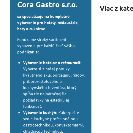
Cora Gastro s.r.o.
Viac z kat
sa špecializuje na kompletné
vybavenie pre hotely, reštaurácie,
bary a cukrárne.
Ponúkame široký sortiment
vybavenia pre každú časť vášho
podnikania:
Vybavenie hotelov a reštaurácií:
Vyberte si z našej ponuky
kvalitného skla, porcelánu, riadov,
príborov, stolového a
kuchynského inventára, ktorý
spĺňa tie najnáročnejšie
požiadavky na estetiku aj
funkčnosť.
Vybavenie kuchýň:
Zabezpečte
svoje kuchyne profesionálnou
gastrotechnikou, konvektomatmi,
chladiacou technikou,