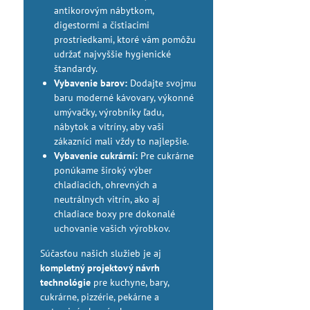
antikorovým nábytkom,
digestormi a čistiacimi
prostriedkami, ktoré vám pomôžu
udržať najvyššie hygienické
štandardy.
Vybavenie barov:
Dodajte svojmu
baru moderné kávovary, výkonné
umývačky, výrobníky ľadu,
nábytok a vitríny, aby vaši
zákazníci mali vždy to najlepšie.
Vybavenie cukrární:
Pre cukrárne
ponúkame široký výber
chladiacich, ohrevných a
neutrálnych vitrín, ako aj
chladiace boxy pre dokonalé
uchovanie vašich výrobkov.
Súčasťou našich služieb je aj
kompletný projektový návrh
technológie
pre kuchyne, bary,
cukrárne, pizzérie, pekárne a