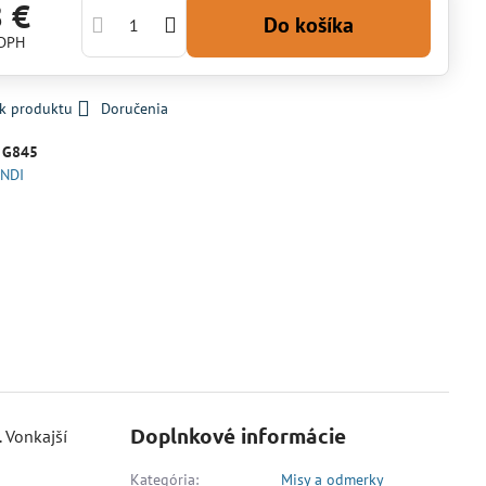
8 €
Do košíka
 DPH
 k produktu
Doručenia
:
G845
NDI
Doplnkové informácie
 Vonkajší
Kategória:
Misy a odmerky