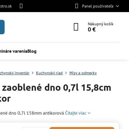
stro.sk
Panel používateľa
Nákupný košík
0 €
ináre varenia
Blog
chynský inventár
Kuchynský riad
Misy a odmerky
 zaoblené dno 0,7l 15,8cm
kor
lené dno 0,7l 158mm antikorová
Čítajte viac