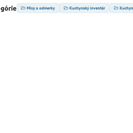
egórie
Misy a odmerky
Kuchynský inventár
Kuchyn