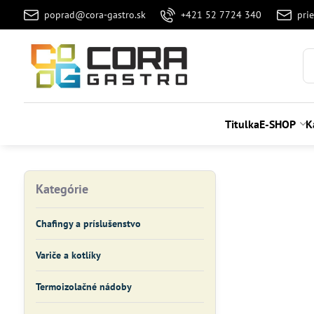
poprad@cora-gastro.sk
+421 52 7724 340
pri
Titulka
E-SHOP
K
Kategórie
Chafingy a príslušenstvo
Variče a kotlíky
Termoizolačné nádoby