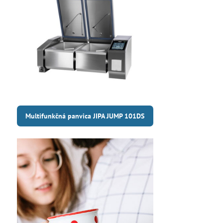
Multifunkčná panvica JIPA JUMP 101DS