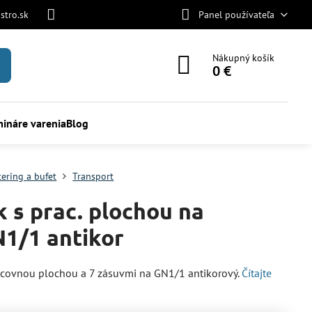
stro.sk
Panel používateľa
Nákupný košík
0 €
ináre varenia
Blog
tering a bufet
Transport
k s prac. plochou na
1/1 antikor
acovnou plochou a 7 zásuvmi na GN1/1 antikorový.
Čítajte