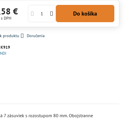
,58 €
Do košíka
€
s DPH
 k produktu
Doručenia
:
K919
NDI
Má 7 zásuviek s rozostupom 80 mm. Obojstranne