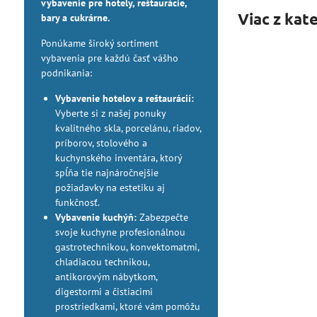
vybavenie pre hotely, reštaurácie,
Viac z kat
bary a cukrárne.
Ponúkame široký sortiment
vybavenia pre každú časť vášho
podnikania:
Vybavenie hotelov a reštaurácií:
Vyberte si z našej ponuky
kvalitného skla, porcelánu, riadov,
príborov, stolového a
kuchynského inventára, ktorý
spĺňa tie najnáročnejšie
požiadavky na estetiku aj
funkčnosť.
Vybavenie kuchýň:
Zabezpečte
svoje kuchyne profesionálnou
gastrotechnikou, konvektomatmi,
chladiacou technikou,
antikorovým nábytkom,
digestormi a čistiacimi
prostriedkami, ktoré vám pomôžu