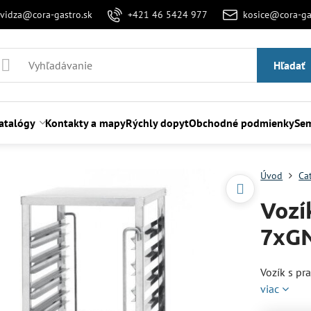
evidza@cora-gastro.sk
+421 46 5424 977
kosice@cora-ga
Hľadať
atalógy
Kontakty a mapy
Rýchly dopyt
Obchodné podmienky
Sem
Úvod
Ca
Vozí
7xGN
Vozík s pr
viac