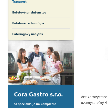
Transport
Bufetové príslušenstvo
Bufetové technológie
Cateringový nábytok
Cora Gastro s.r.o.
Antikorový tran
uzamykateľný. 4
sa špecializuje na kompletné