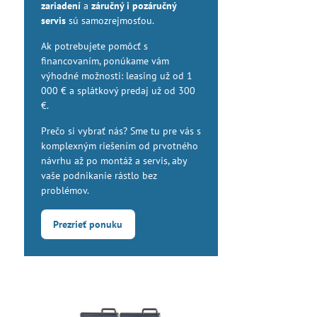
zariadení
a
záručný i pozáručný
servis
sú samozrejmosťou.
Ak potrebujete pomôcť s
financovaním, ponúkame vám
výhodné možnosti: leasing už od 1
000 € a splátkový predaj už od 300
€.
Prečo si vybrať nás? Sme tu pre vás s
komplexným riešením od prvotného
návrhu až po montáž a servis, aby
vaše podnikanie rástlo bez
problémov.
Prezrieť ponuku