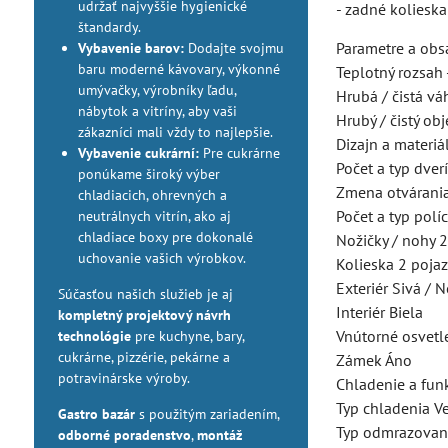
udržať najvyššie hygienické
- zadné kolieska
štandardy.
Parametre a obs
Vybavenie barov:
Dodajte svojmu
baru moderné kávovary, výkonné
Teplotný rozsah 
umývačky, výrobníky ľadu,
Hrubá / čistá vá
nábytok a vitríny, aby vaši
Hrubý / čistý ob
zákazníci mali vždy to najlepšie.
Dizajn a materiá
Vybavenie cukrární:
Pre cukrárne
Počet a typ dver
ponúkame široký výber
Zmena otvárania
chladiacich, ohrevných a
Počet a typ polí
neutrálnych vitrín, ako aj
chladiace boxy pre dokonalé
Nožičky / nohy 2
uchovanie vašich výrobkov.
Kolieska 2 poja
Exteriér Sivá / 
Súčasťou našich služieb je aj
Interiér Biela
kompletný projektový návrh
Vnútorné osvetl
technológie
pre kuchyne, bary,
cukrárne, pizzérie, pekárne a
Zámek Áno
potravinárske výroby.
Chladenie a fun
Typ chladenia V
Gastro bazár
s použitým zariadením,
Typ odmrazovan
odborné poradenstvo
,
montáž