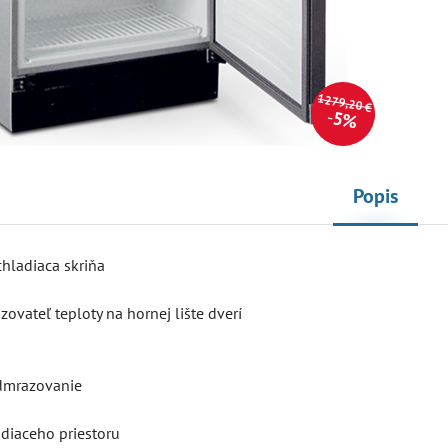
1279,20 €
5%
Popis
chladiaca skriňa
zovateľ teploty na hornej lište dverí
odmrazovanie
adiaceho priestoru