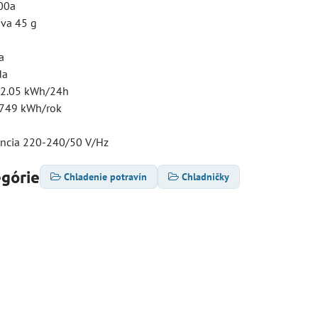
00a
va 45 g
a
da
 2.05 kWh/24h
 749 kWh/rok
encia 220-240/50 V/Hz
egórie
Chladenie potravín
Chladničky