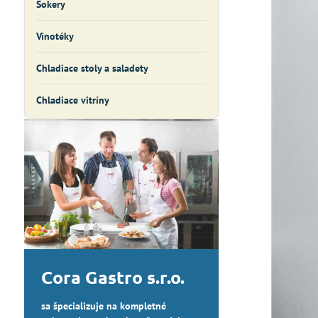
Šokery
Vínotéky
Chladiace stoly a saladety
Chladiace vitríny
Cora Gastro s.r.o.
sa špecializuje na kompletné