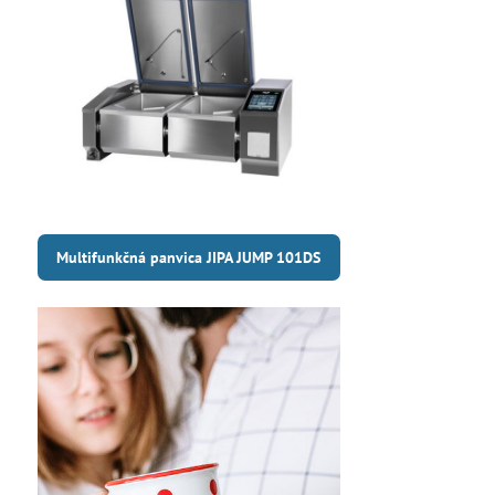
Multifunkčná panvica JIPA JUMP 101DS