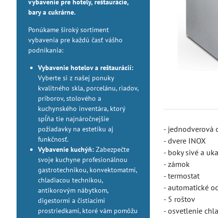
vybavenie pre hotely, reštaurácie,
bary a cukrárne.
Ponúkame široký sortiment
vybavenia pre každú časť vášho
podnikania:
Vybavenie hotelov a reštaurácií:
Vyberte si z našej ponuky
kvalitného skla, porcelánu, riadov,
príborov, stolového a
kuchynského inventára, ktorý
spĺňa tie najnáročnejšie
- jednodverová 
požiadavky na estetiku aj
funkčnosť.
- dvere INOX
Vybavenie kuchýň:
Zabezpečte
- boky sivé a uka
svoje kuchyne profesionálnou
- zámok
gastrotechnikou, konvektomatmi,
- termostat
chladiacou technikou,
- automatické 
antikorovým nábytkom,
- 5 roštov
digestormi a čistiacimi
- osvetlenie chl
prostriedkami, ktoré vám pomôžu