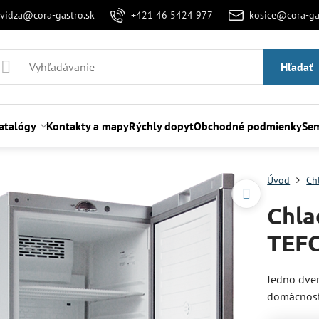
evidza@cora-gastro.sk
+421 46 5424 977
kosice@cora-ga
Hľadať
atalógy
Kontakty a mapy
Rýchly dopyt
Obchodné podmienky
Sem
Úvod
Ch
Chla
TEFC
Jedno dver
domácnost