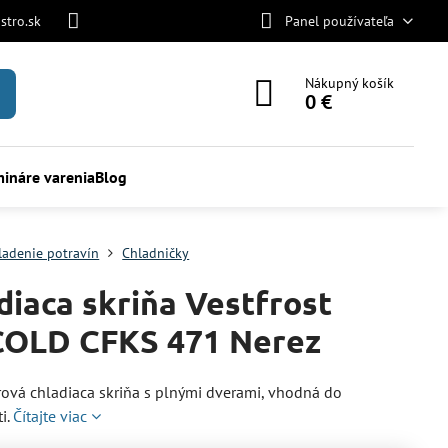
stro.sk
Panel používateľa
Nákupný košík
0 €
ináre varenia
Blog
ladenie potravín
Chladničky
diaca skriňa Vestfrost
OLD CFKS 471 Nerez
ová chladiaca skriňa s plnými dverami, vhodná do
i.
Čítajte viac