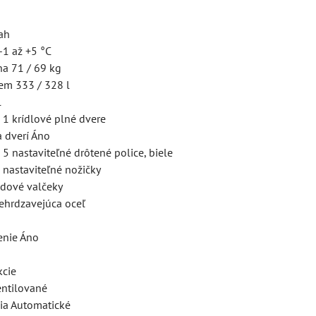
ah
-1 až +5 °C
ha 71 / 69 kg
jem 333 / 328 l
l
í 1 krídlové plné dvere
 dverí Áno
c 5 nastaviteľné drôtené police, biele
 nastaviteľné nožičky
zdové valčeky
Nehrdzavejúca oceľ
enie Áno
kcie
entilované
ia Automatické