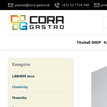
poprad@cora-gastro.sk
+421 52 7724 340
pri
Titulka
E-SHOP
K
Kategórie
LIEBHERR akcia
Chladničky
Mrazničky