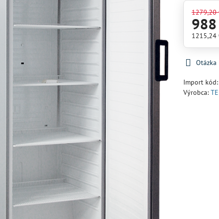
1279,20
988
1215,24
Otázka
Import kód
Výrobca:
TE