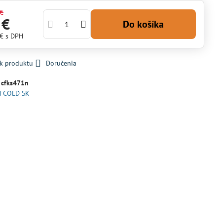
 €
 €
Do košíka
 €
s DPH
 k produktu
Doručenia
:
cfks471n
FCOLD SK