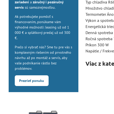
Typ chladiva R6
zariadení
a
záručný i pozáručný
servis
sú samozrejmosťou.
Množstvo chladi
Termometer Áno
Ak potrebujete pomôcť s
Výkon a spotreb
financovaním, ponúkame vám
Energetická trie
výhodné možnosti: leasing už od 1
Denná spotreba
000 € a splátkový predaj už od 300
€.
Ročná spotreba
Príkon 300 W
Prečo si vybrať nás? Sme tu pre vás s
Napätie / Frekv
komplexným riešením od prvotného
návrhu až po montáž a servis, aby
Viac z kat
vaše podnikanie rástlo bez
problémov.
Prezrieť ponuku