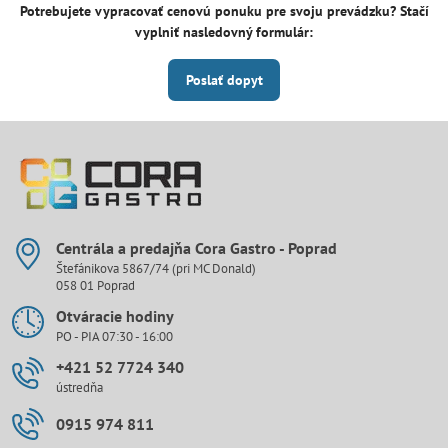
Potrebujete vypracovať cenovú ponuku pre svoju prevádzku? Stačí
vyplniť nasledovný formulár:
Poslať dopyt
Centrála a predajňa Cora Gastro - Poprad
Štefánikova 5867/74 (pri MC Donald)
058 01 Poprad
Otváracie hodiny
PO - PIA 07:30 - 16:00
+421 52 7724 340
ústredňa
0915 974 811