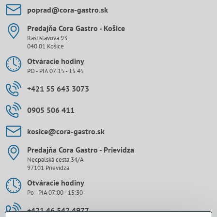
poprad​@cora-gastro​.sk
Predajňa Cora Gastro - Košice
Rastislavova 93
040 01 Košice
Otváracie hodiny
PO - PIA 07:15 - 15:45
+421 55 643 3073
0905 506 411
kosice​@cora-gastro​.sk
Predajňa Cora Gastro - Prievidza
Necpalská cesta 34/A
97101 Prievidza
Otváracie hodiny
Po - PIA 07:00 - 15:30
+421 46 542 4977