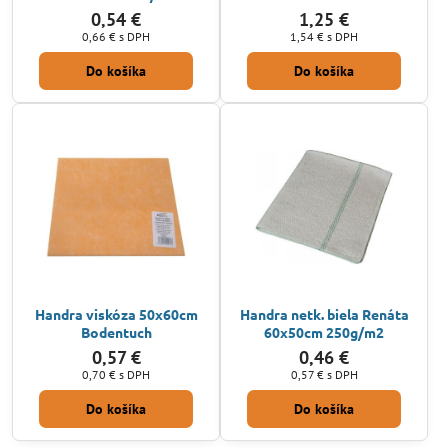
0,54 €
1,25 €
0,66 €
s DPH
1,54 €
s DPH
Do košíka
Do košíka
Handra viskóza 50x60cm
Handra netk. biela Renáta
Bodentuch
60x50cm 250g/m2
0,57 €
0,46 €
0,70 €
s DPH
0,57 €
s DPH
Do košíka
Do košíka