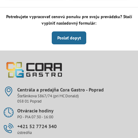
Potrebujete vypracovať cenovú ponuku pre svoju prevádzku? Stačí
vyplniť nasledovný formulár:
Poslať dopyt
Centrála a predajňa Cora Gastro - Poprad
Štefánikova 5867/74 (pri MC Donald)
058 01 Poprad
Otváracie hodiny
PO - PIA 07:30 - 16:00
+421 52 7724 340
ústredňa