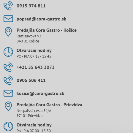
0915 974 811
poprad​@cora-gastro​.sk
Predajňa Cora Gastro - Košice
Rastislavova 93
040 01 Košice
Otváracie hodiny
PO - PIA 07:15 - 15:45
+421 55 643 3073
0905 506 411
kosice​@cora-gastro​.sk
Predajňa Cora Gastro - Prievidza
Necpalská cesta 34/A
97101 Prievidza
Otváracie hodiny
Po - PIA 07:00 - 15:30