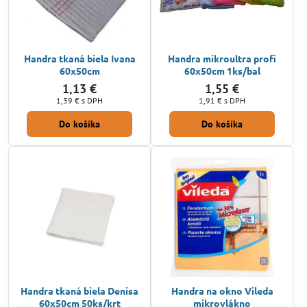
Handra tkaná biela Ivana
Handra mikroultra profi
60x50cm
60x50cm 1ks/bal
1,13 €
1,55 €
1,39 €
s DPH
1,91 €
s DPH
Do košíka
Do košíka
Handra tkaná biela Denisa
Handra na okno Vileda
60x50cm 50ks/krt
mikrovlákno