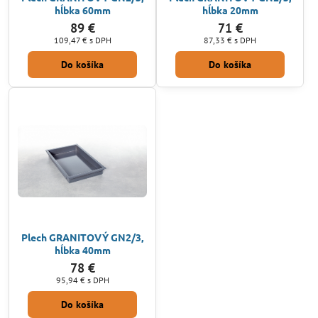
hĺbka 60mm
hĺbka 20mm
89 €
71 €
109,47 €
s DPH
87,33 €
s DPH
Do košíka
Do košíka
Plech GRANITOVÝ GN2/3,
hĺbka 40mm
78 €
95,94 €
s DPH
Do košíka