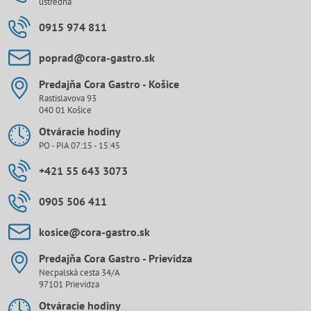
ústredňa
0915 974 811
poprad​@cora-gastro​.sk
Predajňa Cora Gastro - Košice
Rastislavova 93
040 01 Košice
Otváracie hodiny
PO - PIA 07:15 - 15:45
+421 55 643 3073
0905 506 411
kosice​@cora-gastro​.sk
Predajňa Cora Gastro - Prievidza
Necpalská cesta 34/A
97101 Prievidza
Otváracie hodiny