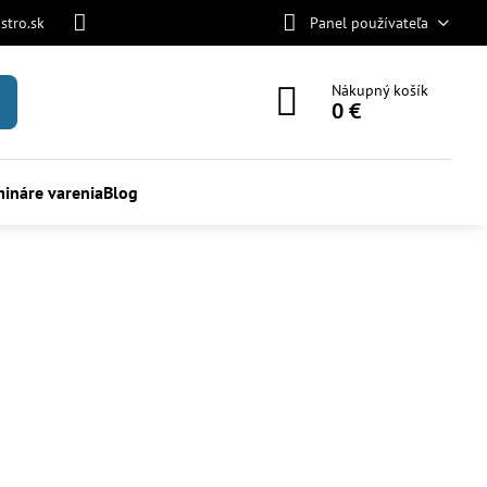
stro.sk
Panel používateľa
Nákupný košík
0 €
ináre varenia
Blog