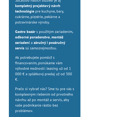
Súčasťou našich služieb je aj
kompletný projektový návrh
technológie
pre kuchyne, bary,
cukrárne, pizzérie, pekárne a
potravinárske výroby.
Gastro bazár
s použitým zariadením,
odborné poradenstvo
,
montáž
zariadení
a
záručný i pozáručný
servis
sú samozrejmosťou.
Ak potrebujete pomôcť s
financovaním, ponúkame vám
výhodné možnosti: leasing už od 1
000 € a splátkový predaj už od 300
€.
Prečo si vybrať nás? Sme tu pre vás s
komplexným riešením od prvotného
návrhu až po montáž a servis, aby
vaše podnikanie rástlo bez
problémov.