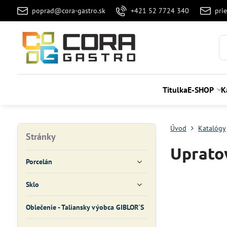
poprad@cora-gastro.sk
+421 52 7724 340
pri
Titulka
E-SHOP
K
Úvod
Katalógy
Stránky
Uprato
Porcelán
Sklo
Oblečenie - Taliansky výobca GIBLOR´S