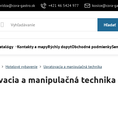
evidza@cora-gastro.sk
+421 46 5424 977
kosice@cora-ga
Hľadať
atalógy
Kontakty a mapy
Rýchly dopyt
Obchodné podmienky
Sem
Hotelové vybavenie
Upratovacia a manipulačná technika
vacia a manipulačná technika