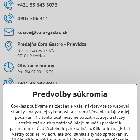
+421 55 643 3073
0905 506 411
kosice​@cora-gastro​.sk
Predajňa Cora Gastro - Prievidza
Necpalská cesta 34/A
97101 Prievidza
Otváracie hodiny
Po - PIA 07:00 - 15:30
+421 46 542 4977
Predvoľby súkromia
0907 971 896
Cookies používame na zlepšenie vašej návštevy tejto webovej
prievidza​@cora-gastro​.sk
stránky, analýzu jej výkonnosti a zhromažďovanie údajov o jej
používaní. Na tento účel môžeme použiť nástroje a služby
tretích strán a zhromaždené údaje sa môžu preniesť k
Obchodné zastúpenie Cora Gastro - Bratislava
partnerom v EÚ, USA alebo iných krajinách. Kliknutím na „Prijať
všetky cookies“ vyjadrujete svoj súhlas s týmto spracovaním.
0918 345 325
Nižšie môžete nájsť podrobné informácie alebo upraviť svoje