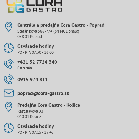
Centrála a predajňa Cora Gastro - Poprad
Štefánikova 5867/74 (pri MC Donald)
058 01 Poprad
Otváracie hodiny
PO - PIA 07:30 - 16:00
+421 52 7724 340
ústredňa
0915 974 811
poprad​@cora-gastro​.sk
Predajňa Cora Gastro - Košice
Rastislavova 93
040 01 Košice
Otváracie hodiny
PO - PIA 07:15 - 15:45