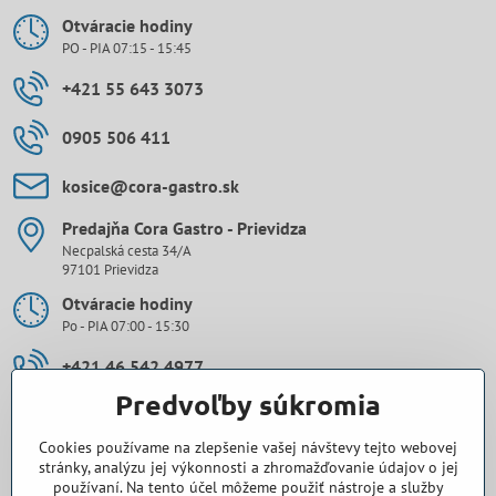
Otváracie hodiny
PO - PIA 07:15 - 15:45
+421 55 643 3073
0905 506 411
kosice​@cora-gastro​.sk
Predajňa Cora Gastro - Prievidza
Necpalská cesta 34/A
97101 Prievidza
Otváracie hodiny
Po - PIA 07:00 - 15:30
+421 46 542 4977
Predvoľby súkromia
0907 971 896
Cookies používame na zlepšenie vašej návštevy tejto webovej
prievidza​@cora-gastro​.sk
stránky, analýzu jej výkonnosti a zhromažďovanie údajov o jej
používaní. Na tento účel môžeme použiť nástroje a služby