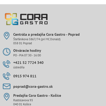
Centrála a predajňa Cora Gastro - Poprad
Štefánikova 5867/74 (pri MC Donald)
058 01 Poprad
Otváracie hodiny
PO - PIA 07:30 - 16:00
+421 52 7724 340
ústredňa
0915 974 811
poprad​@cora-gastro​.sk
Predajňa Cora Gastro - Košice
Rastislavova 93
040 01 Košice