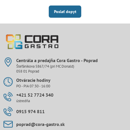
Poslať dopyt
Centrála a predajňa Cora Gastro - Poprad
Štefánikova 5867/74 (pri MC Donald)
058 01 Poprad
Otváracie hodiny
PO - PIA 07:30 - 16:00
+421 52 7724 340
ústredňa
0915 974 811
poprad​@cora-gastro​.sk