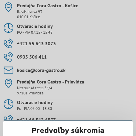
Predajňa Cora Gastro - Košice
Rastislavova 93
040 01 Košice
Otváracie hodiny
PO - PIA 07:15 - 15:45
+421 55 643 3073
0905 506 411
kosice​@cora-gastro​.sk
Predajňa Cora Gastro - Prievidza
Necpalská cesta 34/A
97101 Prievidza
Otváracie hodiny
Po - PIA 07:00 - 15:30
+421 46 542 4977
Predvoľby súkromia
0907 971 896