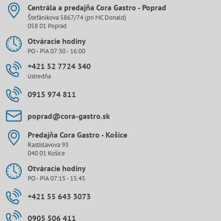
Centrála a predajňa Cora Gastro - Poprad
Štefánikova 5867/74 (pri MC Donald)
058 01 Poprad
Otváracie hodiny
PO - PIA 07:30 - 16:00
+421 52 7724 340
ústredňa
0915 974 811
poprad​@cora-gastro​.sk
Predajňa Cora Gastro - Košice
Rastislavova 93
040 01 Košice
Otváracie hodiny
PO - PIA 07:15 - 15:45
+421 55 643 3073
0905 506 411