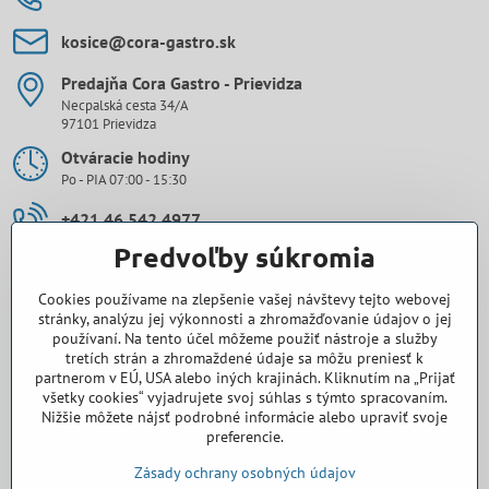
kosice​@cora-gastro​.sk
Predajňa Cora Gastro - Prievidza
Necpalská cesta 34/A
97101 Prievidza
Otváracie hodiny
Po - PIA 07:00 - 15:30
+421 46 542 4977
Predvoľby súkromia
0907 971 896
Cookies používame na zlepšenie vašej návštevy tejto webovej
prievidza​@cora-gastro​.sk
stránky, analýzu jej výkonnosti a zhromažďovanie údajov o jej
používaní. Na tento účel môžeme použiť nástroje a služby
tretích strán a zhromaždené údaje sa môžu preniesť k
Obchodné zastúpenie Cora Gastro - Bratislava
partnerom v EÚ, USA alebo iných krajinách. Kliknutím na „Prijať
všetky cookies“ vyjadrujete svoj súhlas s týmto spracovaním.
0918 345 325
Nižšie môžete nájsť podrobné informácie alebo upraviť svoje
preferencie.
bratislava​@cora-gastro​.sk
Zásady ochrany osobných údajov