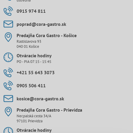
ústredňa
0915 974 811
poprad​@cora-gastro​.sk
Predajňa Cora Gastro - Košice
Rastislavova 93
040 01 Košice
Otváracie hodiny
PO - PIA 07:15 - 15:45
+421 55 643 3073
0905 506 411
kosice​@cora-gastro​.sk
Predajňa Cora Gastro - Prievidza
Necpalská cesta 34/A
97101 Prievidza
Otváracie hodiny