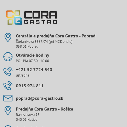
Centrála a predajňa Cora Gastro - Poprad
Štefánikova 5867/74 (pri MC Donald)
058 01 Poprad
Otváracie hodiny
PO - PIA 07:30 - 16:00
+421 52 7724 340
ústredňa
0915 974 811
poprad​@cora-gastro​.sk
Predajňa Cora Gastro - Košice
Rastislavova 93
040 01 Košice