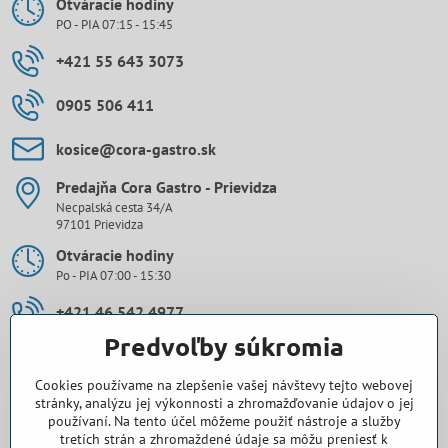
Otváracie hodiny
PO - PIA 07:15 - 15:45
+421 55 643 3073
0905 506 411
kosice​@cora-gastro​.sk
Predajňa Cora Gastro - Prievidza
Necpalská cesta 34/A
97101 Prievidza
Otváracie hodiny
Po - PIA 07:00 - 15:30
+421 46 542 4977
Predvoľby súkromia
0907 971 896
Cookies používame na zlepšenie vašej návštevy tejto webovej
prievidza​@cora-gastro​.sk
stránky, analýzu jej výkonnosti a zhromažďovanie údajov o jej
používaní. Na tento účel môžeme použiť nástroje a služby
tretích strán a zhromaždené údaje sa môžu preniesť k
Obchodné zastúpenie Cora Gastro - Bratislava