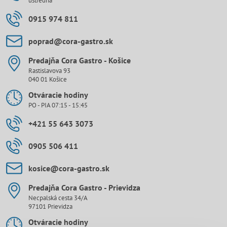
ústredňa
0915 974 811
poprad​@cora-gastro​.sk
Predajňa Cora Gastro - Košice
Rastislavova 93
040 01 Košice
Otváracie hodiny
PO - PIA 07:15 - 15:45
+421 55 643 3073
0905 506 411
kosice​@cora-gastro​.sk
Predajňa Cora Gastro - Prievidza
Necpalská cesta 34/A
97101 Prievidza
Otváracie hodiny