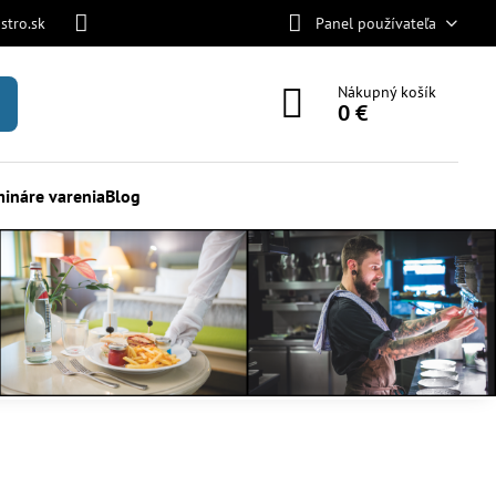
stro.sk
Panel používateľa
Nákupný košík
0 €
ináre varenia
Blog