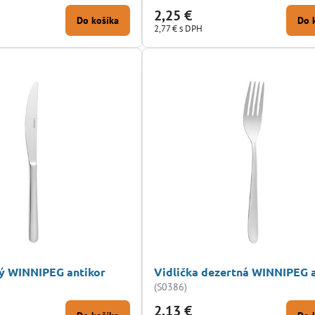
2,25 €
Do košíka
Do 
2,77 €
s DPH
ý WINNIPEG antikor
Vidlička dezertná WINNIPEG 
(S0386)
2,13 €