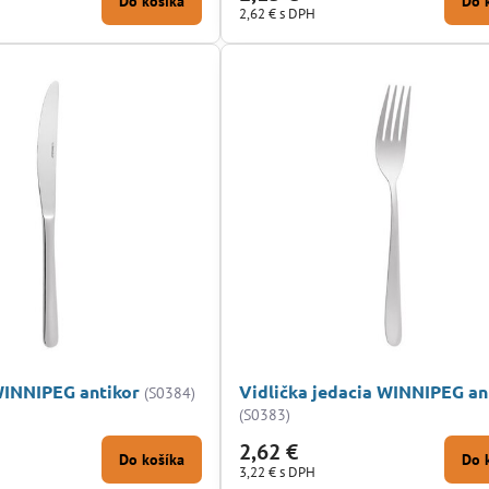
Do košíka
Do 
2,62 €
s DPH
WINNIPEG antikor
Vidlička jedacia WINNIPEG an
(S0384)
(S0383)
2,62 €
Do košíka
Do 
3,22 €
s DPH