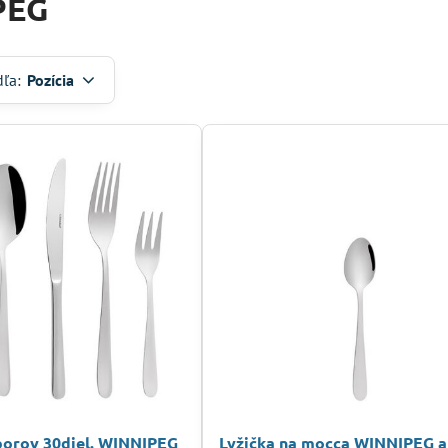
PEG
dľa:
Pozícia
borov 30diel. WINNIPEG
Lyžička na mocca WINNIPEG a