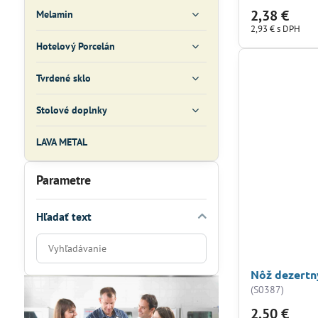
2,38 €
Melamin
2,93 €
s DPH
Hotelový Porcelán
Tvrdené sklo
Stolové doplnky
LAVA METAL
Parametre
Hľadať text
Prehľadať
výsledky
Nôž dezertn
filtra
(S0387)
fulltextom
2,50 €