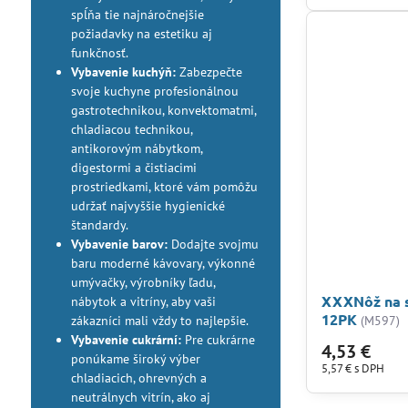
spĺňa tie najnáročnejšie
požiadavky na estetiku aj
funkčnosť.
Vybavenie kuchýň:
Zabezpečte
svoje kuchyne profesionálnou
gastrotechnikou, konvektomatmi,
chladiacou technikou,
antikorovým nábytkom,
digestormi a čistiacimi
prostriedkami, ktoré vám pomôžu
udržať najvyššie hygienické
štandardy.
Vybavenie barov:
Dodajte svojmu
baru moderné kávovary, výkonné
umývačky, výrobníky ľadu,
XXXNôž na s
nábytok a vitríny, aby vaši
12PK
zákazníci mali vždy to najlepšie.
(M597)
Vybavenie cukrární:
Pre cukrárne
4,53 €
ponúkame široký výber
5,57 €
s DPH
chladiacich, ohrevných a
neutrálnych vitrín, ako aj