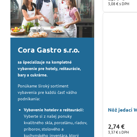
3,08 €
s DPH
Cora Gastro s.r.o.
sa špecializuje na kompletné
vybavenie pre hotely, reštaurácie,
bary a cukrárne.
Ponúkame široký sortiment
vybavenia pre každú časť vášho
podnikania:
Nôž jedací 
Vybavenie hotelov a reštaurácií:
Vyberte si z našej ponuky
kvalitného skla, porcelánu, riadov,
2,74 €
príborov, stolového a
3,37 €
s DPH
kuchynského inventára, ktorý