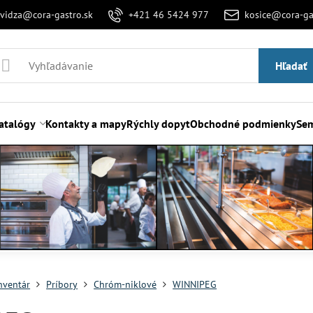
evidza@cora-gastro.sk
+421 46 5424 977
kosice@cora-ga
Hľadať
atalógy
Kontakty a mapy
Rýchly dopyt
Obchodné podmienky
Sem
nventár
Príbory
Chróm-niklové
WINNIPEG