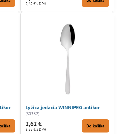
košíka
Do košíka
2,62 €
s DPH
tikor
Lyžica jedacia WINNIPEG antikor
(S0382)
2,62 €
košíka
Do košíka
3,22 €
s DPH