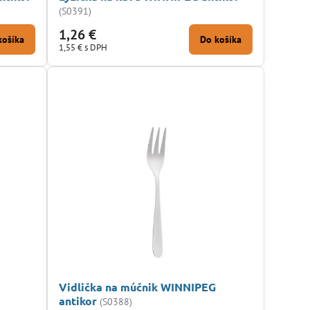
(S0391)
1,26 €
košíka
Do košíka
1,55 €
s DPH
Vidlička na múčnik WINNIPEG
antikor
(S0388)