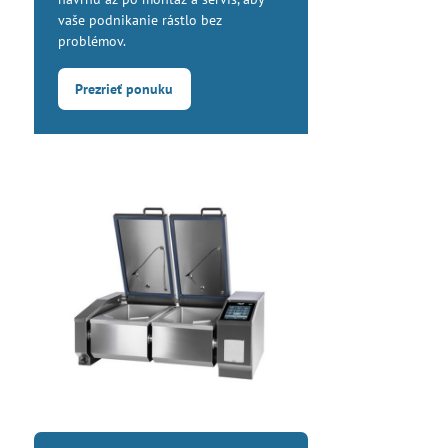
vaše podnikanie rástlo bez
problémov.
Prezrieť ponuku