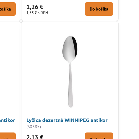
1,26 €
košíka
Do košíka
1,55 €
s DPH
antikor
Lyžica dezertná WINNIPEG antikor
(S0385)
2,13 €