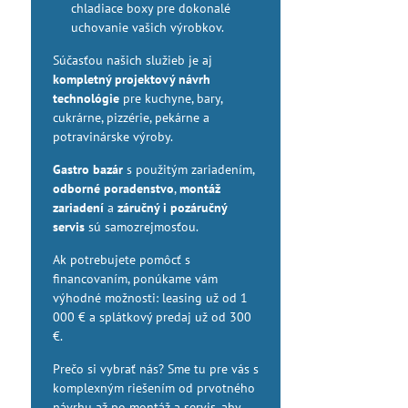
chladiace boxy pre dokonalé
uchovanie vašich výrobkov.
Súčasťou našich služieb je aj
kompletný projektový návrh
technológie
pre kuchyne, bary,
cukrárne, pizzérie, pekárne a
potravinárske výroby.
Gastro bazár
s použitým zariadením,
odborné poradenstvo
,
montáž
zariadení
a
záručný i pozáručný
servis
sú samozrejmosťou.
Ak potrebujete pomôcť s
financovaním, ponúkame vám
výhodné možnosti: leasing už od 1
000 € a splátkový predaj už od 300
€.
Prečo si vybrať nás? Sme tu pre vás s
komplexným riešením od prvotného
návrhu až po montáž a servis, aby