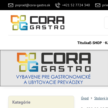
poprad@cora-gastro.sk
+421 52 7724 340
pri
Titulka
E-SHOP
K
Úvod
Stolový i
Kategórie