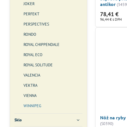
JOKER
antikor
(3459
78,41 €
PERFEKT
96,44 €
s DPH
PERSPECTIVES
RONDO
ROYAL CHIPPENDALE
ROYAL ECO
ROYAL SOLITUDE
VALENCIA
VEKTRA
VIENNA
WINNIPEG
Nôž na ryby
Sklo
(S0390)