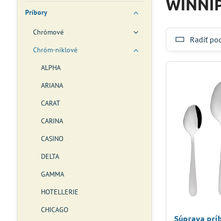
WINNI
Príbory
Chrómové
Radiť po
Chróm-niklové
ALPHA
ARIANA
CARAT
CARINA
CASINO
DELTA
GAMMA
HOTELLERIE
CHICAGO
Súprava prí