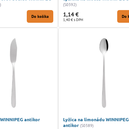
)
(S0392)
1,14 €
Do košíka
Do 
1,40 €
s DPH
 WINNIPEG antikor
Lyžica na limonádu WINNIPEG
antikor
(S0389)