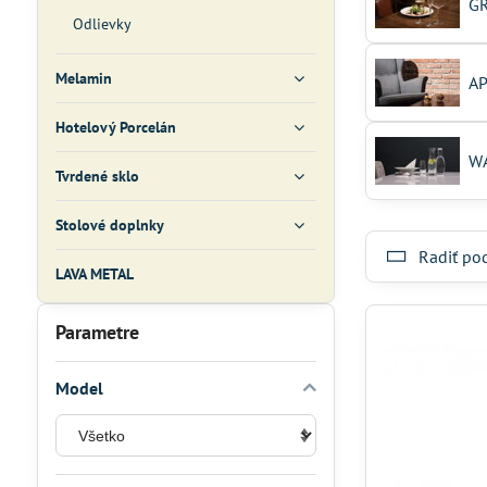
G
Odlievky
Melamin
AP
Hotelový Porcelán
W
Tvrdené sklo
Stolové doplnky
Radiť po
LAVA METAL
Parametre
Model