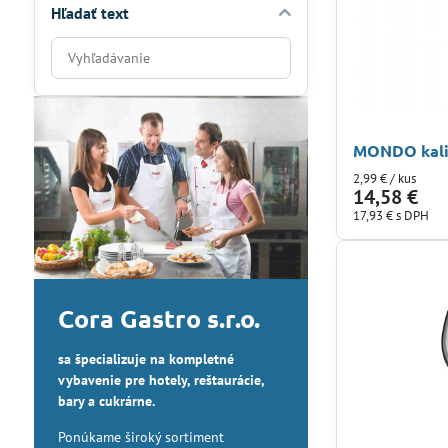
Hľadať text
Prehľadať
výsledky
filtra
fulltextom
MONDO kalic
2,99 €
/ kus
14,58 €
17,93 €
s DPH
Cora Gastro s.r.o.
sa špecializuje na kompletné
vybavenie pre hotely, reštaurácie,
bary a cukrárne.
Ponúkame široký sortiment