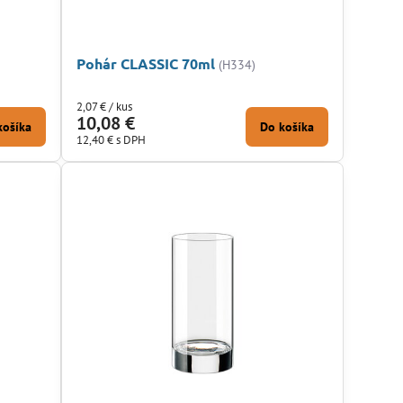
Pohár CLASSIC 70ml
(H334)
2,07 €
/ kus
10,08 €
košíka
Do košíka
12,40 €
s DPH