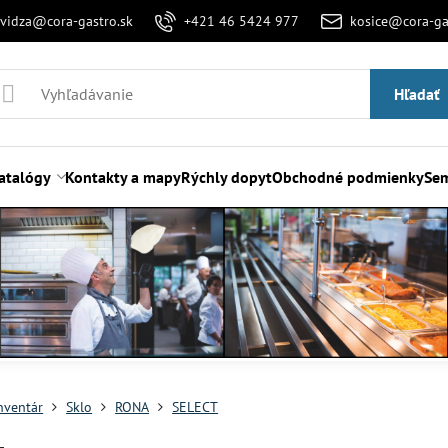
evidza@cora-gastro.sk
+421 46 5424 977
kosice@cora-ga
Hľadať
atalógy
Kontakty a mapy
Rýchly dopyt
Obchodné podmienky
Sem
nventár
Sklo
RONA
SELECT