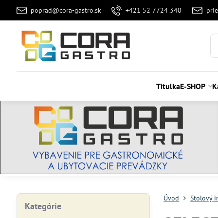
poprad@cora-gastro.sk
+421 52 7724 340
pri
Titulka
E-SHOP
K
Úvod
Stolový i
Kategórie