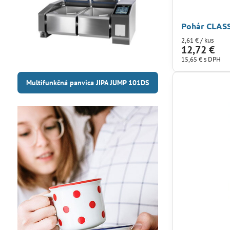
Pohár CLASS
2,61 €
/ kus
12,72 €
15,65 €
s DPH
Multifunkčná panvica JIPA JUMP 101DS