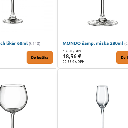
h likér 60ml
MONDO šamp. miska 280ml
(C340)
(
3,76 €
/ kus
18,36 €
Do košíka
Do 
22,58 €
s DPH