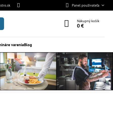
stro.sk
Panel používateľa
Nákupný košík
0 €
ináre varenia
Blog