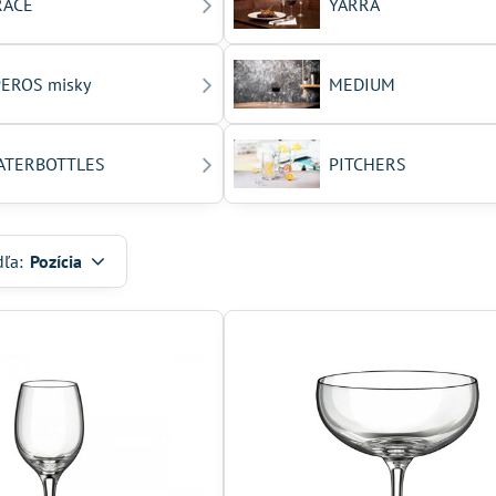
RACE
YARRA
EROS misky
MEDIUM
ATERBOTTLES
PITCHERS
dľa:
Pozícia