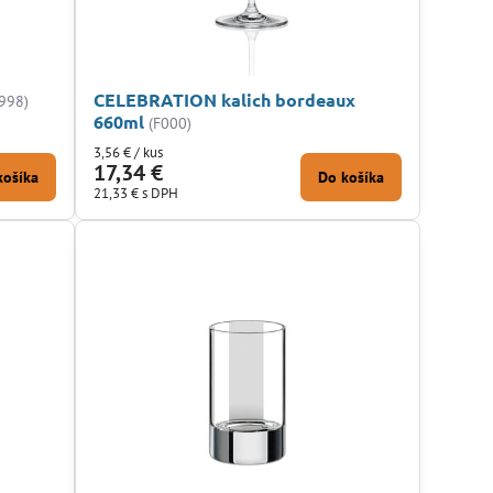
CELEBRATION kalich bordeaux
998)
660ml
(F000)
3,56 €
/ kus
17,34 €
košíka
Do košíka
21,33 €
s DPH