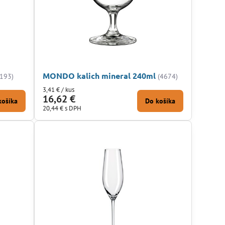
MONDO kalich mineral 240ml
C193)
(4674)
3,41 €
/ kus
16,62 €
košíka
Do košíka
20,44 €
s DPH