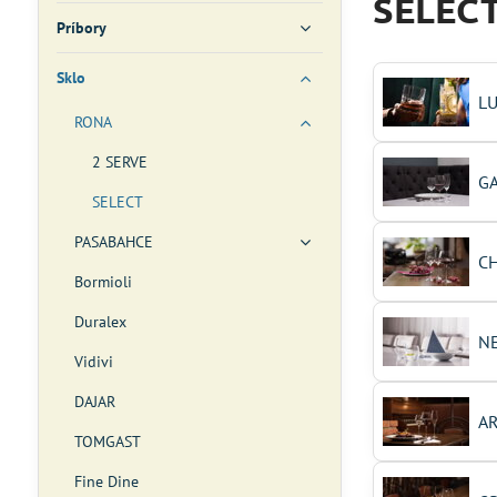
SELEC
Príbory
Sklo
L
RONA
2 SERVE
G
SELECT
PASABAHCE
C
Bormioli
Duralex
N
Vidivi
DAJAR
A
TOMGAST
Fine Dine