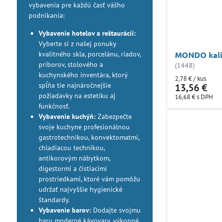
vybavenia pre každú časť vášho
podnikania:
Vybavenie hotelov a reštaurácií:
Vyberte si z našej ponuky
kvalitného skla, porcelánu, riadov,
MONDO kali
príborov, stolového a
(1448)
kuchynského inventára, ktorý
2,78 €
/ kus
spĺňa tie najnáročnejšie
13,56 €
požiadavky na estetiku aj
16,68 €
s DPH
funkčnosť.
Vybavenie kuchýň:
Zabezpečte
svoje kuchyne profesionálnou
gastrotechnikou, konvektomatmi,
chladiacou technikou,
antikorovým nábytkom,
digestormi a čistiacimi
prostriedkami, ktoré vám pomôžu
udržať najvyššie hygienické
štandardy.
Vybavenie barov:
Dodajte svojmu
baru moderné kávovary, výkonné