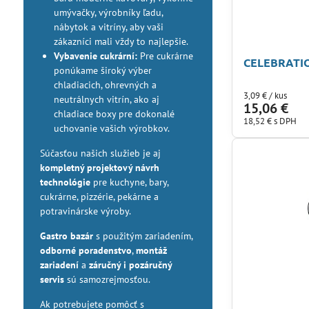
umývačky, výrobníky ľadu,
nábytok a vitríny, aby vaši
zákazníci mali vždy to najlepšie.
Vybavenie cukrární:
Pre cukrárne
CELEBRATIO
ponúkame široký výber
chladiacich, ohrevných a
3,09 €
/ kus
neutrálnych vitrín, ako aj
15,06 €
chladiace boxy pre dokonalé
18,52 €
s DPH
uchovanie vašich výrobkov.
Súčasťou našich služieb je aj
kompletný projektový návrh
technológie
pre kuchyne, bary,
cukrárne, pizzérie, pekárne a
potravinárske výroby.
Gastro bazár
s použitým zariadením,
odborné poradenstvo
,
montáž
zariadení
a
záručný i pozáručný
servis
sú samozrejmosťou.
Ak potrebujete pomôcť s