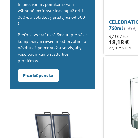
financovaním, ponúkame vám
výhodné možnosti: leasing už od 1
000 € a splátkový predaj už od 300
CELEBRATIO
€.
760ml
(E999)
Prečo si vybrať nás? Sme tu pre vás s
3,73 €
/ kus
18,18 €
komplexným riešením od prvotného
návrhu až po montáž a servis, aby
22,36 €
s DPH
vaše podnikanie rástlo bez
problémov.
Prezrieť ponuku