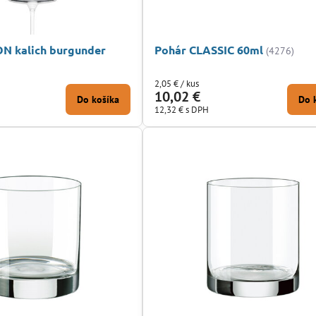
N kalich burgunder
Pohár CLASSIC 60ml
(4276)
2,05 €
/ kus
10,02 €
Do košíka
Do 
12,32 €
s DPH