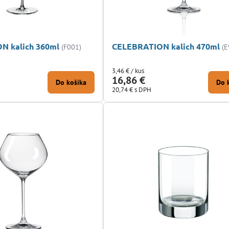
N kalich 360ml
CELEBRATION kalich 470ml
(F001)
(E
3,46 €
/ kus
16,86 €
Do košíka
Do 
20,74 €
s DPH