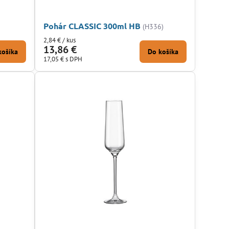
Pohár CLASSIC 300ml HB
(H336)
2,84 €
/ kus
13,86 €
košíka
Do košíka
17,05 €
s DPH