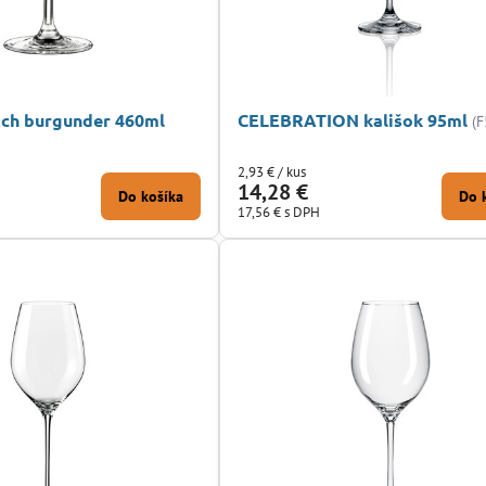
ch burgunder 460ml
CELEBRATION kališok 95ml
(
2,93 €
/ kus
14,28 €
Do košíka
Do 
17,56 €
s DPH