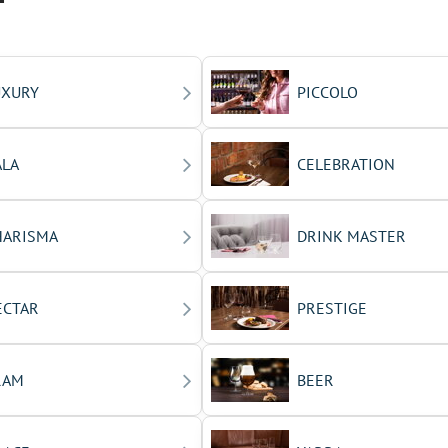
T
UXURY
PICCOLO
ALA
CELEBRATION
HARISMA
DRINK MASTER
ECTAR
PRESTIGE
RAM
BEER