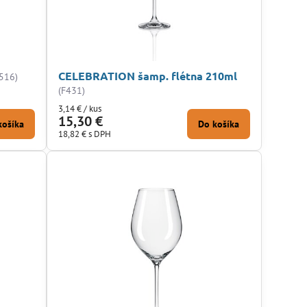
CELEBRATION šamp. flétna 210ml
F516)
(F431)
3,14 €
/ kus
15,30 €
košíka
Do košíka
18,82 €
s DPH