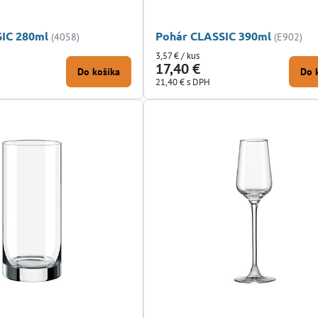
IC 280ml
Pohár CLASSIC 390ml
(4058)
(E902)
3,57 €
/ kus
17,40 €
Do košíka
Do 
21,40 €
s DPH