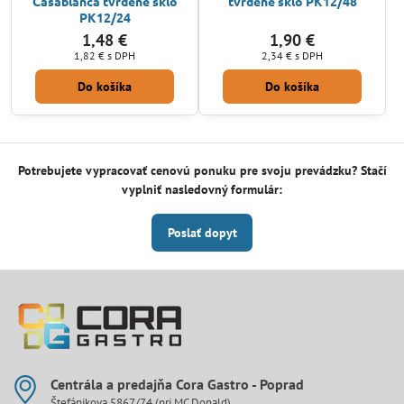
Casablanca tvrdené sklo
tvrdené sklo PK12/48
PK12/24
1,48 €
1,90 €
1,82 €
s DPH
2,34 €
s DPH
Do košíka
Do košíka
Potrebujete vypracovať cenovú ponuku pre svoju prevádzku? Stačí
vyplniť nasledovný formulár:
Poslať dopyt
Centrála a predajňa Cora Gastro - Poprad
Štefánikova 5867/74 (pri MC Donald)