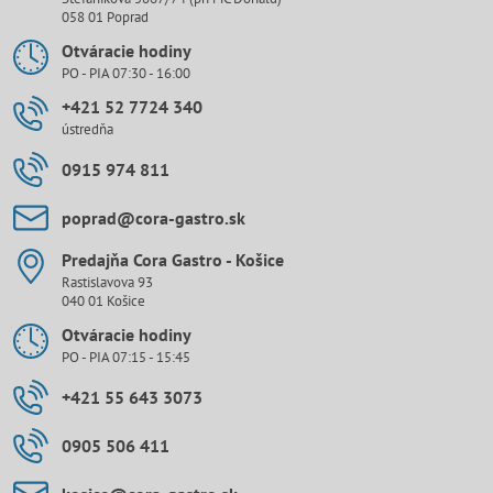
058 01 Poprad
Otváracie hodiny
PO - PIA 07:30 - 16:00
+421 52 7724 340
ústredňa
0915 974 811
poprad​@cora-gastro​.sk
Predajňa Cora Gastro - Košice
Rastislavova 93
040 01 Košice
Otváracie hodiny
PO - PIA 07:15 - 15:45
+421 55 643 3073
0905 506 411