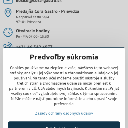
kosice​@cora-gastro​.sk
Predajňa Cora Gastro - Prievidza
Necpalská cesta 34/A
97101 Prievidza
Otváracie hodiny
Po - PIA 07:00 - 15:30
+421 46 542 4977
Predvoľby súkromia
0907 971 896
Cookies používame na zlepšenie vašej návštevy tejto webovej
prievidza​@cora-gastro​.sk
stránky, analýzu jej výkonnosti a zhromažďovanie údajov o jej
používaní. Na tento účel môžeme použiť nástroje a služby
tretích strán a zhromaždené údaje sa môžu preniesť k
Obchodné zastúpenie Cora Gastro - Bratislava
partnerom v EÚ, USA alebo iných krajinách. Kliknutím na „Prijať
všetky cookies“ vyjadrujete svoj súhlas s týmto spracovaním.
0918 345 325
Nižšie môžete nájsť podrobné informácie alebo upraviť svoje
preferencie.
bratislava​@cora-gastro​.sk
Zásady ochrany osobných údajov