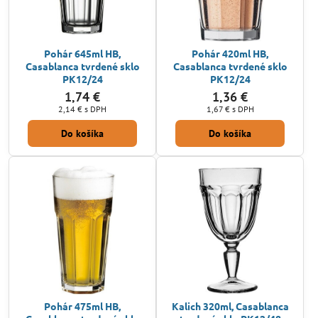
Pohár 645ml HB,
Pohár 420ml HB,
Casablanca tvrdené sklo
Casablanca tvrdené sklo
PK12/24
PK12/24
1,74 €
1,36 €
2,14 €
s DPH
1,67 €
s DPH
Do košíka
Do košíka
Pohár 475ml HB,
Kalich 320ml, Casablanca