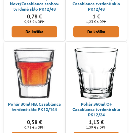
Next/Casablanca stohov.
Casablanca tvrdené sklo
tvrdené sklo PK12/48
PK12/48
0,78 €
1 €
0,96 €
s DPH
1,23 €
s DPH
Do košíka
Do košíka
Pohár 30ml HB, Casablanca
Pohár 360ml OF
tvrdené sklo PK12/144
Casablanca tvrdené sklo
PK12/24
0,58 €
1,13 €
0,71 €
s DPH
1,39 €
s DPH