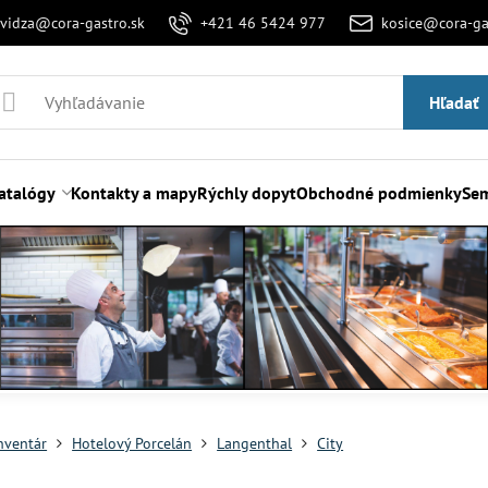
evidza@cora-gastro.sk
+421 46 5424 977
kosice@cora-ga
Hľadať
atalógy
Kontakty a mapy
Rýchly dopyt
Obchodné podmienky
Sem
nventár
Hotelový Porcelán
Langenthal
City