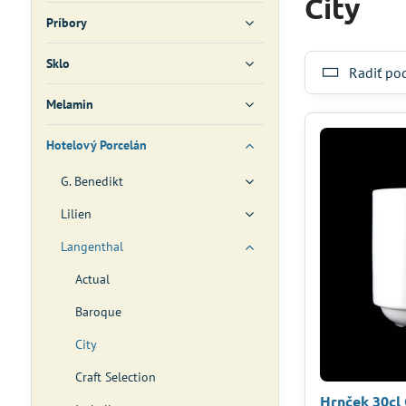
City
Príbory
Sklo
Radiť po
Melamin
Hotelový Porcelán
G. Benedikt
Lilien
Langenthal
Actual
Baroque
City
Craft Selection
Hrnček 30cl 