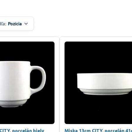
dľa:
Pozícia
CITY, porcelán biely
Miska 13cm CITY, porcelán 41