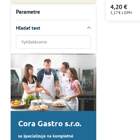
4,20 €
Parametre
5,17 €
s DPH
Hľadať text
Prehľadať
výsledky
filtra
fulltextom
Cora Gastro s.r.o.
sa špecializuje na kompletné