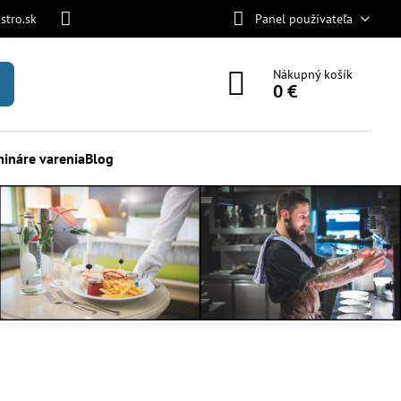
stro.sk
Panel používateľa
Nákupný košík
0 €
ináre varenia
Blog