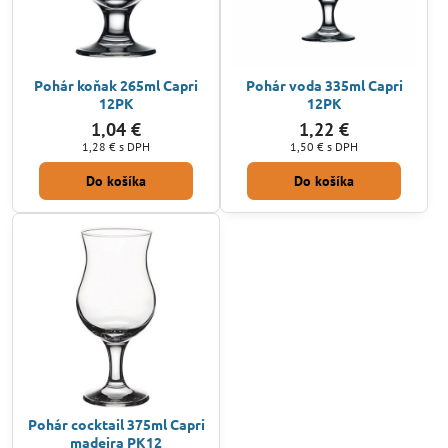
Pohár koňak 265ml Capri
Pohár voda 335ml Capri
12PK
12PK
1,04 €
1,22 €
1,28 €
s DPH
1,50 €
s DPH
Do košíka
Do košíka
Pohár cocktail 375ml Capri
madeira PK12