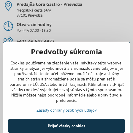
Predajňa Cora Gastro - Prievidza
Necpalská cesta 34/A
97101 Prievidza
Otváracie hodiny
Po - PIA 07:00 - 15:30
+421 46 542 4977
Predvoľby súkromia
0907 971 896
Cookies používame na zlepšenie vašej návštevy tejto webovej
prievidza​@cora-gastro​.sk
stránky, analýzu jej výkonnosti a zhromažďovanie údajov o jej
používaní. Na tento účel môžeme použiť nástroje a služby
tretích strán a zhromaždené údaje sa môžu preniesť k
Obchodné zastúpenie Cora Gastro - Bratislava
partnerom v EÚ, USA alebo iných krajinách. Kliknutím na „Prijať
všetky cookies“ vyjadrujete svoj súhlas s týmto spracovaním.
0918 345 325
Nižšie môžete nájsť podrobné informácie alebo upraviť svoje
preferencie.
bratislava​@cora-gastro​.sk
Zásady ochrany osobných údajov
©
2026
Copyright
Prijať všetky cookies
Predvoľby súkromia
Zásady ochrany osobných údajov