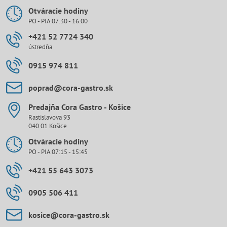
Otváracie hodiny
PO - PIA 07:30 - 16:00
+421 52 7724 340
ústredňa
0915 974 811
poprad​@cora-gastro​.sk
Predajňa Cora Gastro - Košice
Rastislavova 93
040 01 Košice
Otváracie hodiny
PO - PIA 07:15 - 15:45
+421 55 643 3073
0905 506 411
kosice​@cora-gastro​.sk