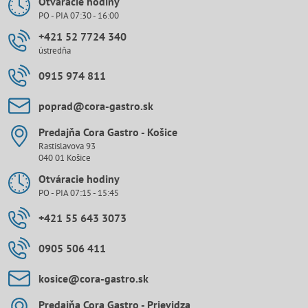
Otváracie hodiny
PO - PIA 07:30 - 16:00
+421 52 7724 340
ústredňa
0915 974 811
poprad​@cora-gastro​.sk
Predajňa Cora Gastro - Košice
Rastislavova 93
040 01 Košice
Otváracie hodiny
PO - PIA 07:15 - 15:45
+421 55 643 3073
0905 506 411
kosice​@cora-gastro​.sk
Predajňa Cora Gastro - Prievidza