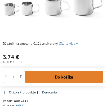
Džbánik na smotanu 0,12L antikorový.
Čítajte viac
3,74 €
4,60 €
s DPH
Do košíka
Otázka k produktu
Doručenia
Import kód:
G818
Výrobca:
HENDI