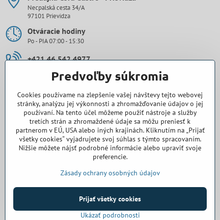
Necpalská cesta 34/A
97101 Prievidza
Otváracie hodiny
Po - PIA 07:00 - 15:30
+421 46 542 4977
Predvoľby súkromia
0907 971 896
Cookies používame na zlepšenie vašej návštevy tejto webovej
prievidza​@cora-gastro​.sk
stránky, analýzu jej výkonnosti a zhromažďovanie údajov o jej
používaní. Na tento účel môžeme použiť nástroje a služby
tretích strán a zhromaždené údaje sa môžu preniesť k
Obchodné zastúpenie Cora Gastro - Bratislava
partnerom v EÚ, USA alebo iných krajinách. Kliknutím na „Prijať
všetky cookies“ vyjadrujete svoj súhlas s týmto spracovaním.
0918 345 325
Nižšie môžete nájsť podrobné informácie alebo upraviť svoje
preferencie.
bratislava​@cora-gastro​.sk
Zásady ochrany osobných údajov
Prijať všetky cookies
©
2026
Copyright
Predvoľby súkromia
Zásady ochrany osobných údajov
Ukázať podrobnosti
Vytvorené pomocou:
BiznisWeb.sk