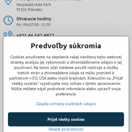
Necpalská cesta 34/A
97101 Prievidza
Otváracie hodiny
Po - PIA 07:00 - 15:30
+421 46 542 4977
Predvoľby súkromia
0907 971 896
Cookies používame na zlepšenie vašej návštevy tejto webovej
prievidza​@cora-gastro​.sk
stránky, analýzu jej výkonnosti a zhromažďovanie údajov o jej
používaní. Na tento účel môžeme použiť nástroje a služby
tretích strán a zhromaždené údaje sa môžu preniesť k
Obchodné zastúpenie Cora Gastro - Bratislava
partnerom v EÚ, USA alebo iných krajinách. Kliknutím na „Prijať
všetky cookies“ vyjadrujete svoj súhlas s týmto spracovaním.
0918 345 325
Nižšie môžete nájsť podrobné informácie alebo upraviť svoje
preferencie.
bratislava​@cora-gastro​.sk
Zásady ochrany osobných údajov
Prijať všetky cookies
©
2026
Copyright
Predvoľby súkromia
Zásady ochrany osobných údajov
Ukázať podrobnosti
Vytvorené pomocou:
BiznisWeb.sk