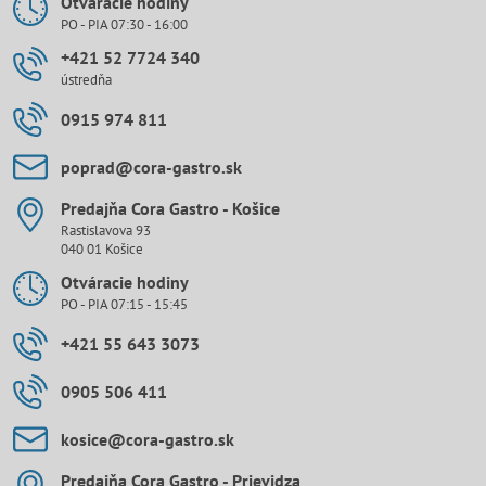
Otváracie hodiny
PO - PIA 07:30 - 16:00
+421 52 7724 340
ústredňa
0915 974 811
poprad​@cora-gastro​.sk
Predajňa Cora Gastro - Košice
Rastislavova 93
040 01 Košice
Otváracie hodiny
PO - PIA 07:15 - 15:45
+421 55 643 3073
0905 506 411
kosice​@cora-gastro​.sk
Predajňa Cora Gastro - Prievidza