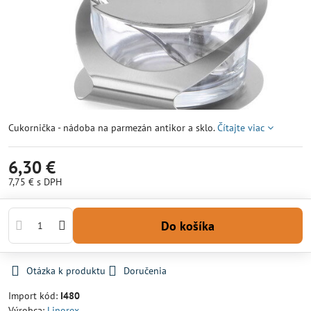
Cukornička - nádoba na parmezán antikor a sklo.
Čítajte viac
6,30 €
7,75 €
s DPH
Do košíka
Otázka k produktu
Doručenia
Import kód:
I480
Výrobca:
Linorex