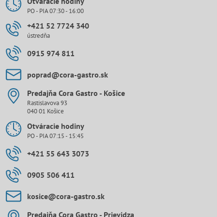
Otváracie hodiny
PO - PIA 07:30 - 16:00
+421 52 7724 340
ústredňa
0915 974 811
poprad​@cora-gastro​.sk
Predajňa Cora Gastro - Košice
Rastislavova 93
040 01 Košice
Otváracie hodiny
PO - PIA 07:15 - 15:45
+421 55 643 3073
0905 506 411
kosice​@cora-gastro​.sk
Predajňa Cora Gastro - Prievidza