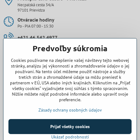
Necpalská cesta 34/A
97101 Prievidza
Otváracie hodiny
Po - PIA 07:00 - 15:30
+421 46 542 4977
Predvoľby súkromia
0907 971 896
Cookies používame na zlepšenie vašej návštevy tejto webovej
prievidza​@cora-gastro​.sk
stránky, analýzu jej výkonnosti a zhromažďovanie údajov o jej
používaní. Na tento účel môžeme použiť nástroje a služby
tretích strán a zhromaždené údaje sa môžu preniesť k
Obchodné zastúpenie Cora Gastro - Bratislava
partnerom v EÚ, USA alebo iných krajinách. Kliknutím na „Prijať
všetky cookies“ vyjadrujete svoj súhlas s týmto spracovaním.
0918 345 325
Nižšie môžete nájsť podrobné informácie alebo upraviť svoje
preferencie.
bratislava​@cora-gastro​.sk
Zásady ochrany osobných údajov
Prijať všetky cookies
©
2026
Copyright
Predvoľby súkromia
Zásady ochrany osobných údajov
Ukázať podrobnosti
Vytvorené pomocou:
BiznisWeb.sk