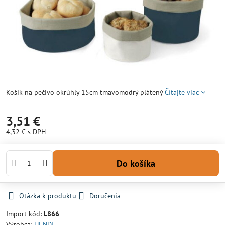
Košík na pečivo okrúhly 15cm tmavomodrý plátený
Čítajte viac
3,51 €
4,32 €
s DPH
Do košíka
Otázka k produktu
Doručenia
Import kód:
L866
Výrobca:
HENDI