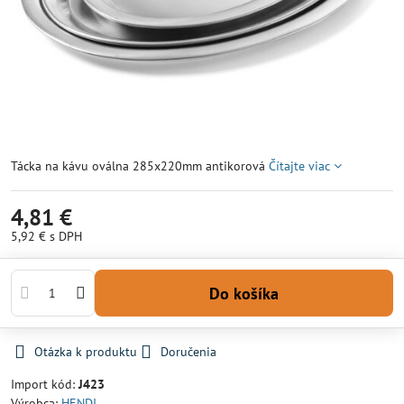
Tácka na kávu oválna 285x220mm antikorová
Čítajte viac
4,81 €
5,92 €
s DPH
Do košíka
Otázka k produktu
Doručenia
Import kód:
J423
Výrobca:
HENDI