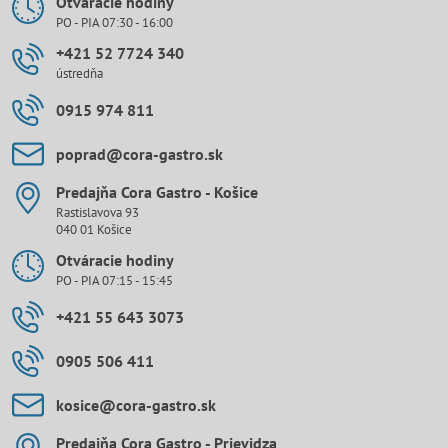
Otváracie hodiny
PO - PIA 07:30 - 16:00
+421 52 7724 340
ústredňa
0915 974 811
poprad​@cora-gastro​.sk
Predajňa Cora Gastro - Košice
Rastislavova 93
040 01 Košice
Otváracie hodiny
PO - PIA 07:15 - 15:45
+421 55 643 3073
0905 506 411
kosice​@cora-gastro​.sk
Predajňa Cora Gastro - Prievidza