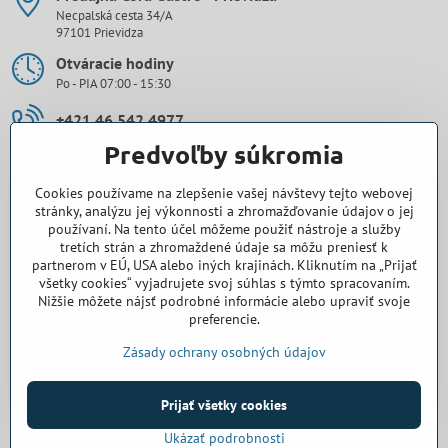
Necpalská cesta 34/A
97101 Prievidza
Otváracie hodiny
Po - PIA 07:00 - 15:30
+421 46 542 4977
Predvoľby súkromia
0907 971 896
Cookies používame na zlepšenie vašej návštevy tejto webovej
prievidza​@cora-gastro​.sk
stránky, analýzu jej výkonnosti a zhromažďovanie údajov o jej
používaní. Na tento účel môžeme použiť nástroje a služby
tretích strán a zhromaždené údaje sa môžu preniesť k
Obchodné zastúpenie Cora Gastro - Bratislava
partnerom v EÚ, USA alebo iných krajinách. Kliknutím na „Prijať
všetky cookies“ vyjadrujete svoj súhlas s týmto spracovaním.
0918 345 325
Nižšie môžete nájsť podrobné informácie alebo upraviť svoje
preferencie.
bratislava​@cora-gastro​.sk
Zásady ochrany osobných údajov
Prijať všetky cookies
©
2026
Copyright
Predvoľby súkromia
Zásady ochrany osobných údajov
Ukázať podrobnosti
Vytvorené pomocou:
BiznisWeb.sk