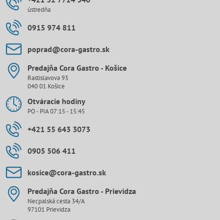
ústredňa
0915 974 811
poprad​@cora-gastro​.sk
Predajňa Cora Gastro - Košice
Rastislavova 93
040 01 Košice
Otváracie hodiny
PO - PIA 07:15 - 15:45
+421 55 643 3073
0905 506 411
kosice​@cora-gastro​.sk
Predajňa Cora Gastro - Prievidza
Necpalská cesta 34/A
97101 Prievidza