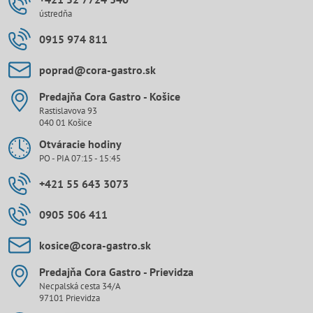
ústredňa
0915 974 811
poprad​@cora-gastro​.sk
Predajňa Cora Gastro - Košice
Rastislavova 93
040 01 Košice
Otváracie hodiny
PO - PIA 07:15 - 15:45
+421 55 643 3073
0905 506 411
kosice​@cora-gastro​.sk
Predajňa Cora Gastro - Prievidza
Necpalská cesta 34/A
97101 Prievidza