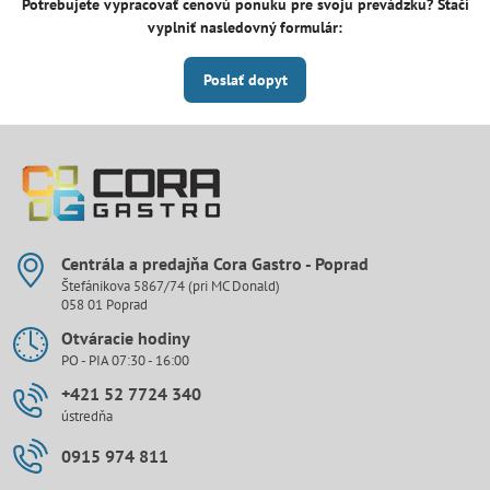
Potrebujete vypracovať cenovú ponuku pre svoju prevádzku? Stačí
vyplniť nasledovný formulár:
Poslať dopyt
Centrála a predajňa Cora Gastro - Poprad
Štefánikova 5867/74 (pri MC Donald)
058 01 Poprad
Otváracie hodiny
PO - PIA 07:30 - 16:00
+421 52 7724 340
ústredňa
0915 974 811