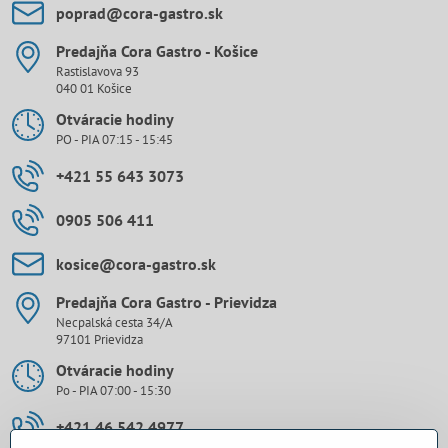
poprad​@cora-gastro​.sk
Predajňa Cora Gastro - Košice
Rastislavova 93
040 01 Košice
Otváracie hodiny
PO - PIA 07:15 - 15:45
+421 55 643 3073
0905 506 411
kosice​@cora-gastro​.sk
Predajňa Cora Gastro - Prievidza
Necpalská cesta 34/A
97101 Prievidza
Otváracie hodiny
Po - PIA 07:00 - 15:30
+421 46 542 4977