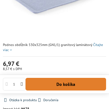
Podnos obdĺžnik 530x325mm (GN1/1) granitový laminátový
Čítajte
viac
6,97 €
8,57 €
s DPH
Do košíka
Otázka k produktu
Doručenia
Import kód:
H678