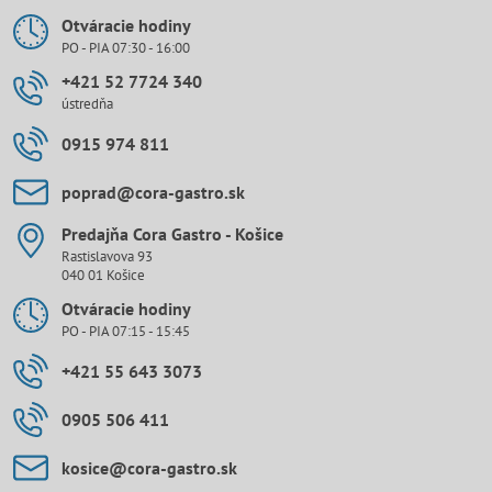
Otváracie hodiny
PO - PIA 07:30 - 16:00
+421 52 7724 340
ústredňa
0915 974 811
poprad​@cora-gastro​.sk
Predajňa Cora Gastro - Košice
Rastislavova 93
040 01 Košice
Otváracie hodiny
PO - PIA 07:15 - 15:45
+421 55 643 3073
0905 506 411
kosice​@cora-gastro​.sk