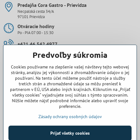
Predajňa Cora Gastro - Prievidza
Necpalská cesta 34/A
97101 Prievidza
Otváracie hodiny
Po - PIA 07:00 - 15:30
+421 46 542 4977
Predvoľby súkromia
0907 971 896
Cookies používame na zlepšenie vašej návštevy tejto webovej
prievidza​@cora-gastro​.sk
stránky, analýzu jej výkonnosti a zhromažďovanie údajov o jej
používaní. Na tento účel môžeme použiť nástroje a služby
tretích strán a zhromaždené údaje sa môžu preniesť k
Obchodné zastúpenie Cora Gastro - Bratislava
partnerom v EÚ, USA alebo iných krajinách. Kliknutím na „Prijať
všetky cookies“ vyjadrujete svoj súhlas s týmto spracovaním.
0918 345 325
Nižšie môžete nájsť podrobné informácie alebo upraviť svoje
preferencie.
bratislava​@cora-gastro​.sk
Zásady ochrany osobných údajov
Prijať všetky cookies
©
2026
Copyright
Predvoľby súkromia
Zásady ochrany osobných údajov