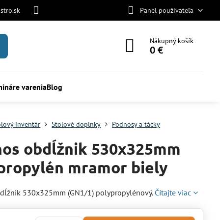
stro.sk
Panel používateľa
Nákupný košík
0 €
ináre varenia
Blog
olový inventár
Stolové doplnky
Podnosy a tácky
os obdĺžnik 530x325mm
propylén mramor biely
dĺžnik 530x325mm (GN1/1) polypropylénový.
Čítajte viac