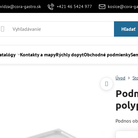
evidza@cora-gastro.sk
+421 46 5424 977
kosice@cora-ga
Hľadať
atalógy
Kontakty a mapy
Rýchly dopyt
Obchodné podmienky
Sem
Úvod
St
Podn
poly
Podnos ob