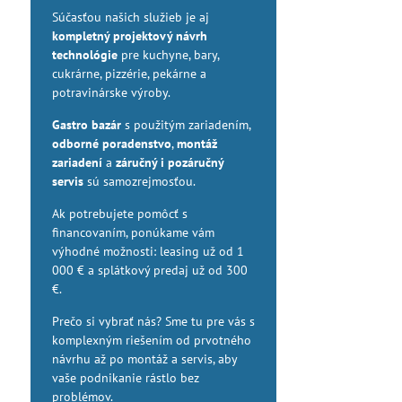
Súčasťou našich služieb je aj
kompletný projektový návrh
technológie
pre kuchyne, bary,
cukrárne, pizzérie, pekárne a
potravinárske výroby.
Gastro bazár
s použitým zariadením,
odborné poradenstvo
,
montáž
zariadení
a
záručný i pozáručný
servis
sú samozrejmosťou.
Ak potrebujete pomôcť s
financovaním, ponúkame vám
výhodné možnosti: leasing už od 1
000 € a splátkový predaj už od 300
€.
Prečo si vybrať nás? Sme tu pre vás s
komplexným riešením od prvotného
návrhu až po montáž a servis, aby
vaše podnikanie rástlo bez
problémov.