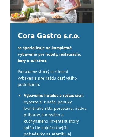
Cora Gastro s.r.o.
sa špecializuje na kompletné
vybavenie pre hotely, reštaurácie,
bary a cukrárne.
Ponúkame široký sortiment
vybavenia pre každú časť vášho
podnikania:
Vybavenie hotelov a reštaurácií:
Vyberte si z našej ponuky
kvalitného skla, porcelánu, riadov,
príborov, stolového a
kuchynského inventára, ktorý
spĺňa tie najnáročnejšie
požiadavky na estetiku aj