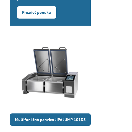
Prezrieť ponuku
Multifunkčná panvica JIPA JUMP 101DS