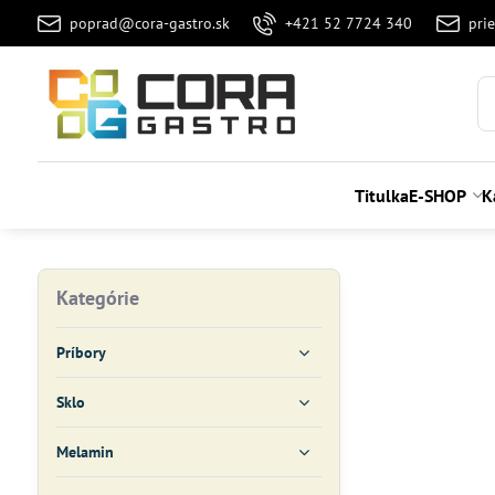
poprad@cora-gastro.sk
+421 52 7724 340
pri
Titulka
E-SHOP
K
Kategórie
Príbory
Sklo
Melamin