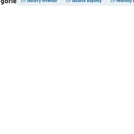
egórie
Stolový inventár
Stolové doplnky
Podnosy a