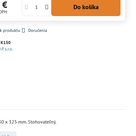
 €
Do košíka
 DPH
 k produktu
Doručenia
:
K150
.P s.r.o.
30 x 325 mm. Stohovateľný.