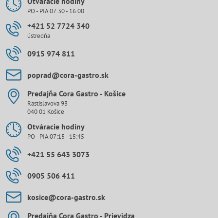
Otváracie hodiny
PO - PIA 07:30 - 16:00
+421 52 7724 340
ústredňa
0915 974 811
poprad​@cora-gastro​.sk
Predajňa Cora Gastro - Košice
Rastislavova 93
040 01 Košice
Otváracie hodiny
PO - PIA 07:15 - 15:45
+421 55 643 3073
0905 506 411
kosice​@cora-gastro​.sk
Predajňa Cora Gastro - Prievidza