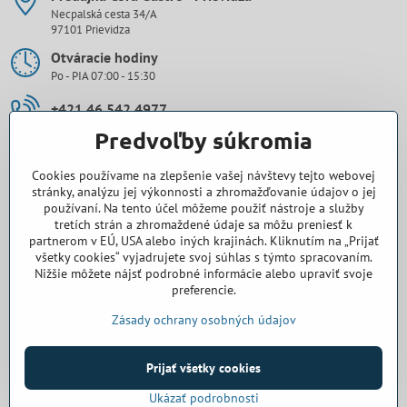
Necpalská cesta 34/A
97101 Prievidza
Otváracie hodiny
Po - PIA 07:00 - 15:30
+421 46 542 4977
Predvoľby súkromia
0907 971 896
Cookies používame na zlepšenie vašej návštevy tejto webovej
prievidza​@cora-gastro​.sk
stránky, analýzu jej výkonnosti a zhromažďovanie údajov o jej
používaní. Na tento účel môžeme použiť nástroje a služby
tretích strán a zhromaždené údaje sa môžu preniesť k
Obchodné zastúpenie Cora Gastro - Bratislava
partnerom v EÚ, USA alebo iných krajinách. Kliknutím na „Prijať
všetky cookies“ vyjadrujete svoj súhlas s týmto spracovaním.
0918 345 325
Nižšie môžete nájsť podrobné informácie alebo upraviť svoje
preferencie.
bratislava​@cora-gastro​.sk
Zásady ochrany osobných údajov
Prijať všetky cookies
©
2026
Copyright
Predvoľby súkromia
Zásady ochrany osobných údajov
Ukázať podrobnosti
Vytvorené pomocou:
BiznisWeb.sk