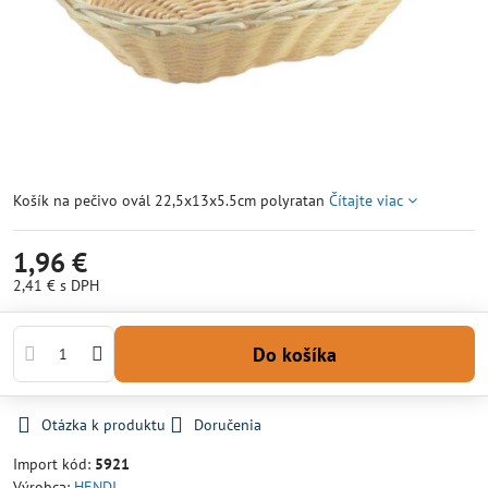
Košík na pečivo ovál 22,5x13x5.5cm polyratan
Čítajte viac
1,96 €
2,41 €
s DPH
Do košíka
Otázka k produktu
Doručenia
Import kód:
5921
Výrobca:
HENDI