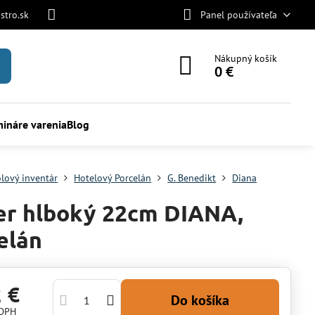
stro.sk
Panel používateľa
Nákupný košík
0 €
ináre varenia
Blog
olový inventár
Hotelový Porcelán
G. Benedikt
Diana
er hlboký 22cm DIANA,
elán
2 €
Do košíka
 DPH