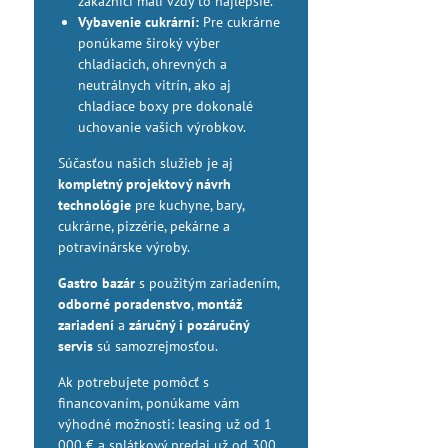
zákazníci mali vždy to najlepšie.
Vybavenie cukrární:
Pre cukrárne
ponúkame široký výber
chladiacich, ohrevných a
neutrálnych vitrín, ako aj
chladiace boxy pre dokonalé
uchovanie vašich výrobkov.
Súčasťou našich služieb je aj
kompletný projektový návrh
technológie
pre kuchyne, bary,
cukrárne, pizzérie, pekárne a
potravinárske výroby.
Gastro bazár
s použitým zariadením,
odborné poradenstvo
,
montáž
zariadení
a
záručný i pozáručný
servis
sú samozrejmosťou.
Ak potrebujete pomôcť s
financovaním, ponúkame vám
výhodné možnosti: leasing už od 1
000 € a splátkový predaj už od 300