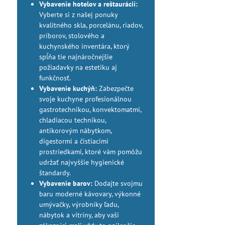
Vybavenie hotelov a reštaurácií:
Vyberte si z našej ponuky
kvalitného skla, porcelánu, riadov,
príborov, stolového a
kuchynského inventára, ktorý
spĺňa tie najnáročnejšie
požiadavky na estetiku aj
funkčnosť.
Vybavenie kuchýň:
Zabezpečte
svoje kuchyne profesionálnou
gastrotechnikou, konvektomatmi,
chladiacou technikou,
antikorovým nábytkom,
digestormi a čistiacimi
prostriedkami, ktoré vám pomôžu
udržať najvyššie hygienické
štandardy.
Vybavenie barov:
Dodajte svojmu
baru moderné kávovary, výkonné
umývačky, výrobníky ľadu,
nábytok a vitríny, aby vaši