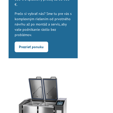
€.
Prečo si vybrať nás? Sme tu pre vás s
komplexným riešením od prvotného
návrhu až po montáž a servis, aby
vaše podnikanie rástlo bez
problémov.
Prezrieť ponuku