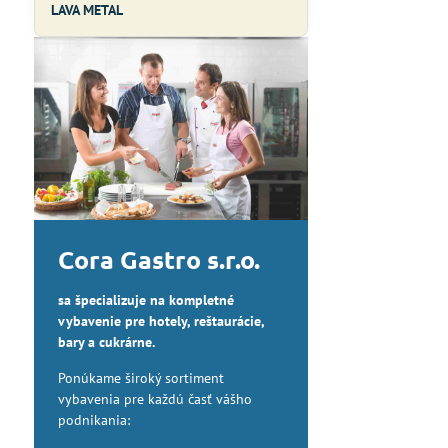
LAVA METAL
Cora Gastro s.r.o.
sa špecializuje na kompletné
vybavenie pre hotely, reštaurácie,
bary a cukrárne.
Ponúkame široký sortiment
vybavenia pre každú časť vášho
podnikania: