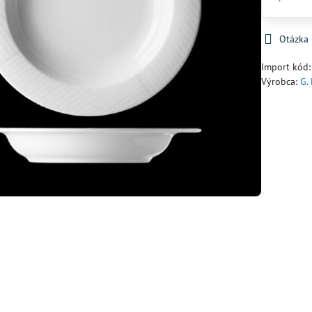
Otázka
Import kód
Výrobca:
G.