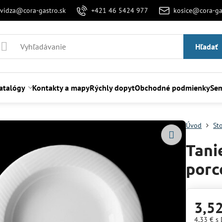
evidza@cora-gastro.sk
+421 46 5424 977
kosice@cora-ga
Hľadať
atalógy
Kontakty a mapy
Rýchly dopyt
Obchodné podmienky
Sem
Úvod
St
Tani
porc
3,5
4,33 €
s