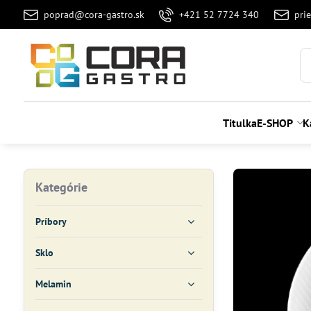
poprad@cora-gastro.sk
+421 52 7724 340
pri
Titulka
E-SHOP
K
Kategórie
Príbory
Sklo
Melamin