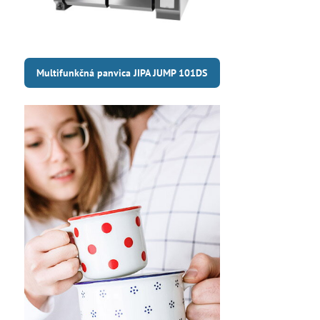
Multifunkčná panvica JIPA JUMP 101DS