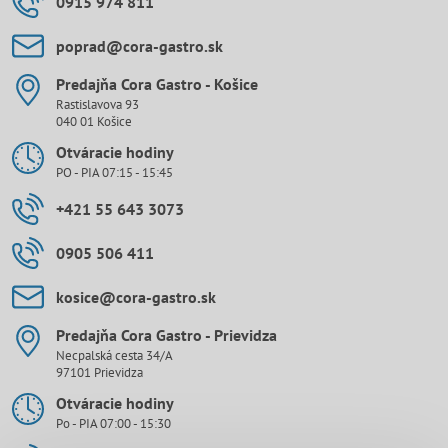
0915 974 811
poprad​@cora-gastro​.sk
Predajňa Cora Gastro - Košice
Rastislavova 93
040 01 Košice
Otváracie hodiny
PO - PIA 07:15 - 15:45
+421 55 643 3073
0905 506 411
kosice​@cora-gastro​.sk
Predajňa Cora Gastro - Prievidza
Necpalská cesta 34/A
97101 Prievidza
Otváracie hodiny
Po - PIA 07:00 - 15:30